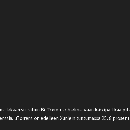
n olekaan suosituin BitTorrent-ohjelma, vaan
kärkipaikkaa pitä
osenttia. µTorrent on edelleen Xunlein tuntumassa 25, 8 prosent