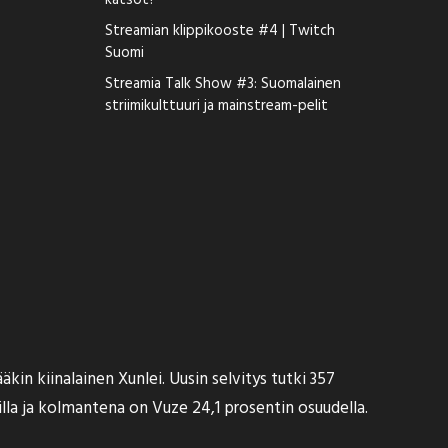
katsot?
Streamian klippikooste #4 | Twitch
Suomi
Streamia Talk Show #3: Suomalainen
striimikulttuuri ja mainstream-pelit
äkin kiinalainen Xunlei
. Uusin selvitys tutki 357
illa ja kolmantena on Vuze 24,1 prosentin osuudella.