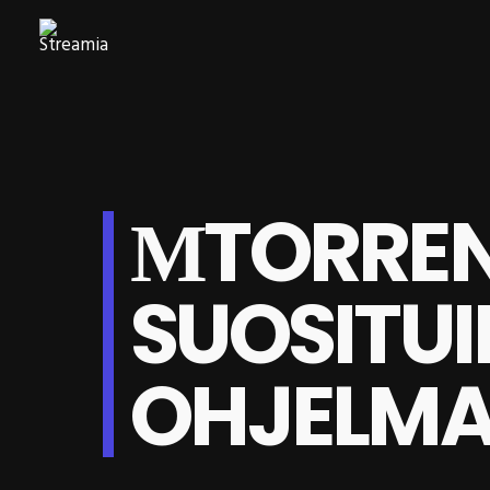
ΜTORREN
SUOSITUI
OHJELM