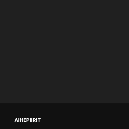
ARTIKKELIT
OPPAAT
Vertailu: Kotimaisten kanavien
nettitelevisiot
15.5.2014
AIHEPIIRIT