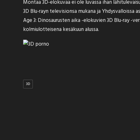
Montaa 3D-elokuvaa ei ole luvassa ihan lähitulevai
3D Blu-rayn televisionsa mukana
ja Yhdysvalloissa a
Age 3: Dinosaurusten aika -elokuvien 3D Blu-ray -ver
kolmiulotteisena
kesäkuun alussa
.
3D