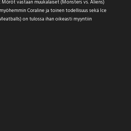
t Möröt vastaan muukalaiset (Monsters vs. Aliens)
t myöhemmin
Coraline ja toinen todellisuus sekä Ice
Meatballs) on tulossa ihan oikeasti myyntiin