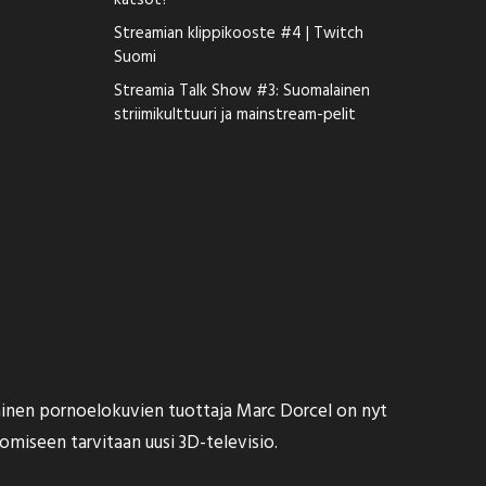
katsot?
Streamian klippikooste #4 | Twitch
Suomi
Streamia Talk Show #3: Suomalainen
striimikulttuuri ja mainstream-pelit
lainen pornoelokuvien tuottaja Marc Dorcel on nyt
somiseen tarvitaan uusi 3D-televisio.