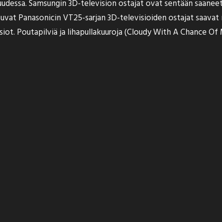
suudessa. Samsungin 3D-television ostajat ovat sentään saanee
suvat Panasonicin VT25-sarjan 3D-televisioiden ostajat
saava
siot. Poutapilviä ja lihapullakuuroja (Cloudy With A Chance Of 