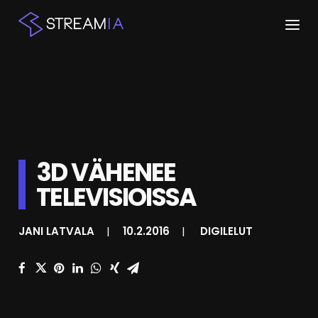
ETUSIVU
ARTIKKELIT
STREAMIT
3D VÄHENEE
KESKUSTELU
TELEVISIOISSA
SHOP
JANI LATVALA
|
10.2.2016
|
DIGILELUT
HAKU