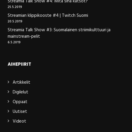
Streamia Talk Show #4: Mitä sinä katsot?
25.5.2019
Streamian klippikooste #4 | Twitch Suomi
20.5.2019
Streamia Talk Show #3: Suomalainen striimikulttuuri ja
mainstream-pelit
6.5.2019
AIHEPIIRIT
Artikkelit
Digilelut
Oppaat
Uutiset
Videot