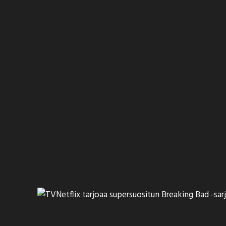
Netflix
tarjoaa
supersuositun Breaking Bad -sarj
kertaa enemmän pikseleitä, kuin 1080-resoluution t