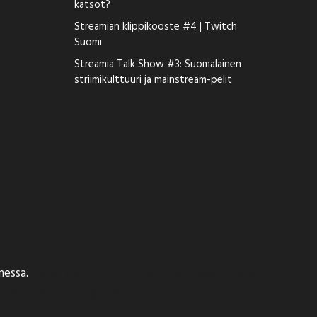
katsot?
Streamian klippikooste #4 | Twitch
Suomi
Streamia Talk Show #3: Suomalainen
striimikulttuuri ja mainstream-pelit
omessa.
4K-tarkkuuden Ultra HD -ohjelmissa on neljä
esoluution HD-ohjelmissa.