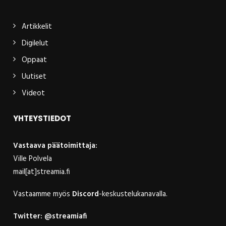
Artikkelit
Digilelut
Oppaat
Uutiset
Videot
YHTEYSTIEDOT
Vastaava päätoimittaja:
Ville Polvela
mail[at]streamia.fi
Vastaamme myös
Discord
-keskustelukanavalla.
Twitter:
@streamiafi