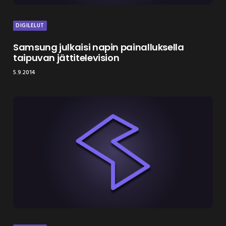
DIGILELUT
Samsung julkaisi napin painalluksella
taipuvan jättitelevision
5.9.2014