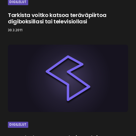
DIGILELUT
Tarkista voitko katsoa teräväpiirtoa
digiboksillasi tai televisiollasi
30.3.2011
DIGILELUT