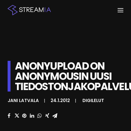
ETUSIVU
ARTIKKELIT
STREAMIT
ANONYUPLOAD ON
ANONYMOUSIN UUSI
KESKUSTELU
TIEDOSTONJAKOPALVEL
SHOP
JANI LATVALA
|
24.1.2012
|
DIGILELUT
HAKU