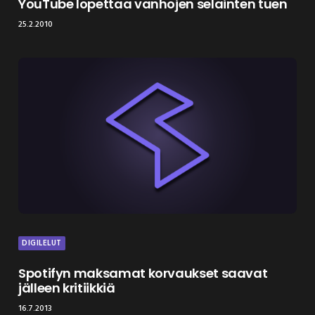
YouTube lopettaa vanhojen selainten tuen
25.2.2010
DIGILELUT
Spotifyn maksamat korvaukset saavat
jälleen kritiikkiä
16.7.2013