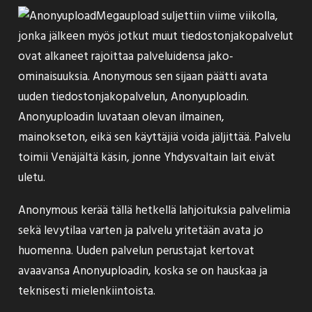
Megaupload suljettiin viime viikolla,
jonka jälkeen myös jotkut muut tiedostonjakopalvelut
ovat alkaneet rajoittaa palveluidensa jako-
ominaisuuksia. Anonymous sen sijaan päätti avata
uuden tiedostonjakopalvelun,
Anonyuploadin
.
Anonyuploadin luvataan olevan ilmainen,
mainokseton, eikä sen käyttäjiä voida jäljittää. Palvelu
toimii Venäjältä käsin, jonne Yhdysvaltain lait eivät
uletu.
Anonymous kerää tällä hetkellä lahjoituksia palvelimia
sekä levytilaa varten ja palvelu yritetään avata jo
huomenna. Uuden palvelun perustajat kertovat
avaavansa Anonyuploadin, koska se on hauskaa ja
teknisesti mielenkiintoista.