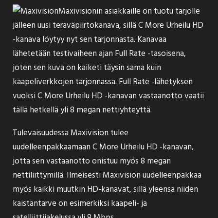
Maxivisionin asiakkaille on tuotu tarjolle
jälleen uusi teräväpiirtokanava, sillä C More Urheilu HD
-kanava löytyy nyt sen tarjonnasta. Kanavaa
lähetetään testivaiheen ajan Full Rate -tasoisena,
joten sen kuva on kaiketi täysin sama kuin
kaapeliverkkojen tarjonnassa. Full Rate -lähetyksen
vuoksi C More Urheilu HD -kanavan vastaanotto vaatii
tällä hetkellä yli 8 megan nettiyhteyttä.
Tulevaisuudessa Maxivision tulee
uudelleenpakkaamaan C More Urheilu HD -kanavan,
jotta sen vastaanotto onistuu myös 8 megan
nettiliittymillä. Ilmeisesti Maxivision uudelleenpakkaa
myös kaikki muutkin HD-kanavat, sillä yleensä niiden
kaistantarve on esimerkiksi kaapeli- ja
satelliittijakelussa yli 8 Mbps.