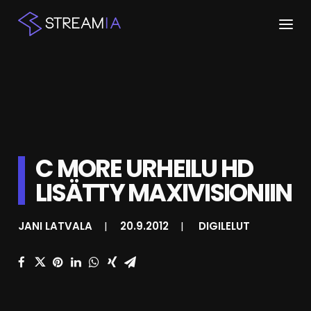
ETUSIVU
ARTIKKELIT
STREAMIT
C MORE URHEILU HD
KESKUSTELU
LISÄTTY MAXIVISIONIIN
SHOP
JANI LATVALA
|
20.9.2012
|
DIGILELUT
HAKU