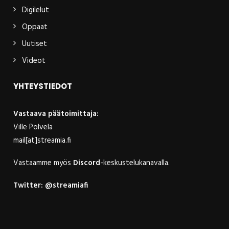
Digilelut
Oppaat
Uutiset
Videot
YHTEYSTIEDOT
Vastaava päätoimittaja:
Ville Polvela
mail[at]streamia.fi
Vastaamme myös
Discord
-keskustelukanavalla.
Twitter:
@streamiafi