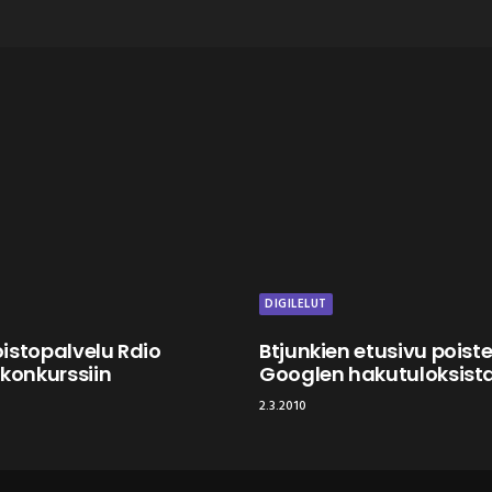
DIGILELUT
istopalvelu Rdio
Btjunkien etusivu poist
 konkurssiin
Googlen hakutuloksist
2.3.2010