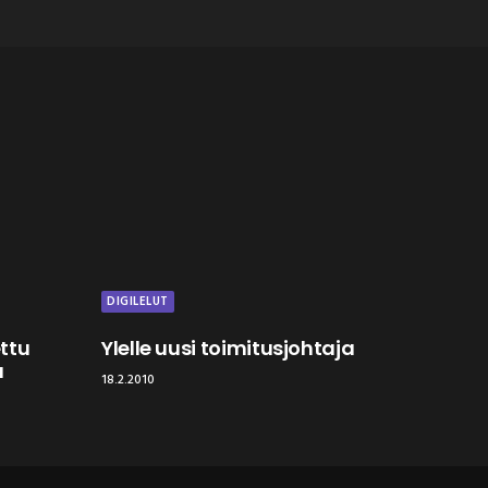
DIGILELUT
ettu
Ylelle uusi toimitusjohtaja
a
18.2.2010