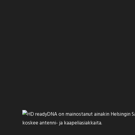
DNA on mainostanut ainakin Helsingin San
koskee antenni- ja kaapeliasiakkaita.