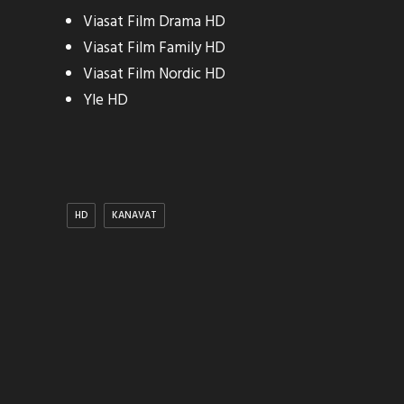
Viasat Film Drama HD
Viasat Film Family HD
Viasat Film Nordic HD
Yle HD
HD
KANAVAT