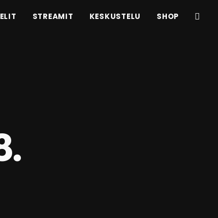
ELIT
STREAMIT
KESKUSTELU
SHOP
8.