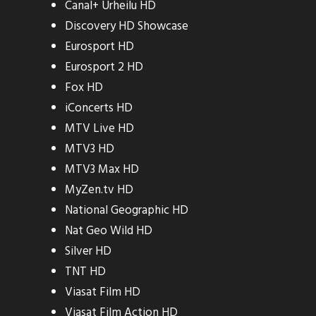
Canal+ Urheilu HD
Discovery HD Showcase
Eurosport HD
Eurosport 2 HD
Fox HD
iConcerts HD
MTV Live HD
MTV3 HD
MTV3 Max HD
MyZen.tv HD
National Geographic HD
Nat Geo Wild HD
Silver HD
TNT HD
Viasat Film HD
Viasat Film Action HD