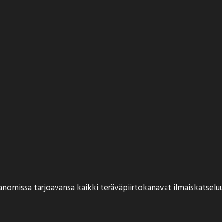
omissa tarjoavansa kaikki teräväpiirtokanavat ilmaiskatseluun 1