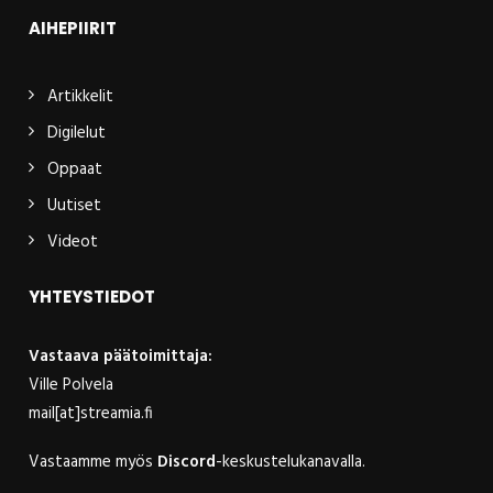
AIHEPIIRIT
Artikkelit
Digilelut
Oppaat
Uutiset
Videot
YHTEYSTIEDOT
Vastaava päätoimittaja:
Ville Polvela
mail[at]streamia.fi
Vastaamme myös
Discord
-keskustelukanavalla.