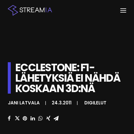
ETUSIVU
ARTIKKELIT
STREAMIT
ECCLESTONE: F1-
LÄHETYKSIÄ EI NÄHDÄ
KESKUSTELU
KOSKAAN 3D:NÄ
SHOP
JANI LATVALA
|
24.3.2011
|
DIGILELUT
HAKU