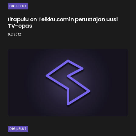
DIGILELUT
Iltapulu on Telkku.comin perustajan uusi
TV-opas
9.2.2012
DIGILELUT