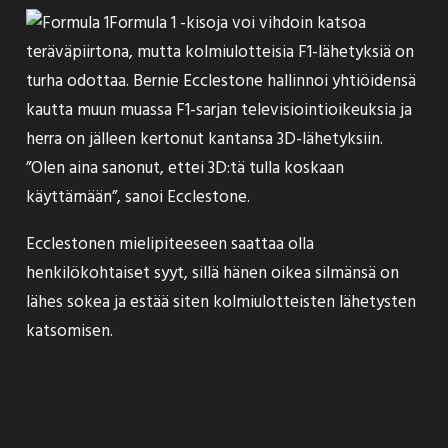
Formula 1 -kisoja voi vihdoin katsoa
teräväpiirtona
, mutta kolmiulotteisia F1-lähetyksiä on
turha odottaa. Bernie Ecclestone hallinnoi yhtiöidensä
kautta muun muassa F1-sarjan televisiointioikeuksia ja
herra on jälleen kertonut kantansa 3D-lähetyksiin.
”Olen aina sanonut, ettei 3D:tä tulla koskaan
käyttämään”,
sanoi
Ecclestone.
Ecclestonen mielipiteeseen saattaa olla
henkilökohtaiset syyt, sillä hänen oikea silmänsä on
lähes sokea ja estää siten kolmiulotteisten lähetysten
katsomisen.