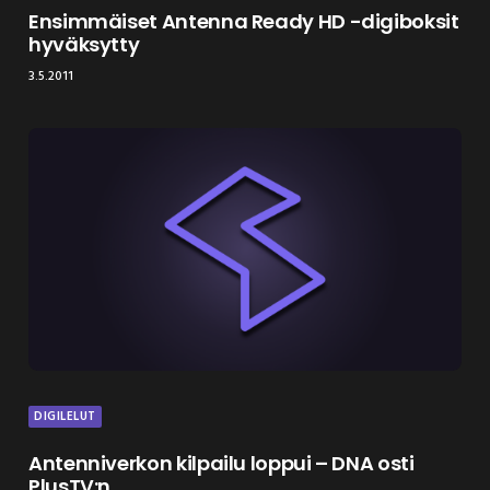
Ensimmäiset Antenna Ready HD -digiboksit
hyväksytty
3.5.2011
DIGILELUT
Antenniverkon kilpailu loppui – DNA osti
PlusTV:n