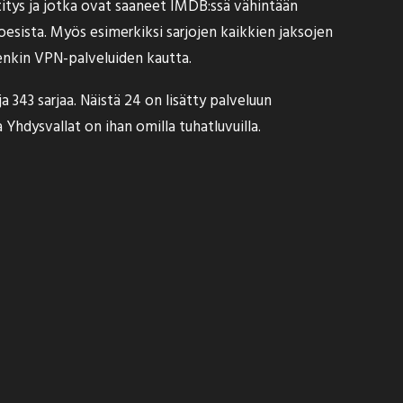
titys ja jotka ovat saaneet IMDB:ssä vähintään
esista. Myös esimerkiksi sarjojen kaikkien jaksojen
denkin VPN-palveluiden kautta.
 343 sarjaa. Näistä 24 on lisätty palveluun
Yhdysvallat on ihan omilla tuhatluvuilla.