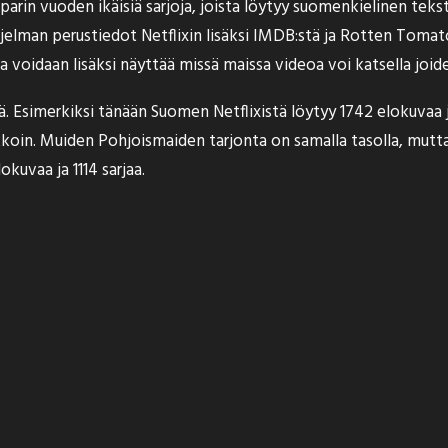
parin vuoden ikäisiä sarjoja, joista löytyy suomenkielinen teks
jelman perustiedot Netflixin lisäksi IMDB:stä ja Rotten Tomato
a voidaan lisäksi näyttää missä maissa videoa voi katsella joi
ä. Esimerkiksi tänään Suomen Netflixistä löytyy 1742 elokuvaa ja
kkoin. Muiden Pohjoismaiden tarjonta on samalla tasolla, mutta 
okuvaa ja 1114 sarjaa.