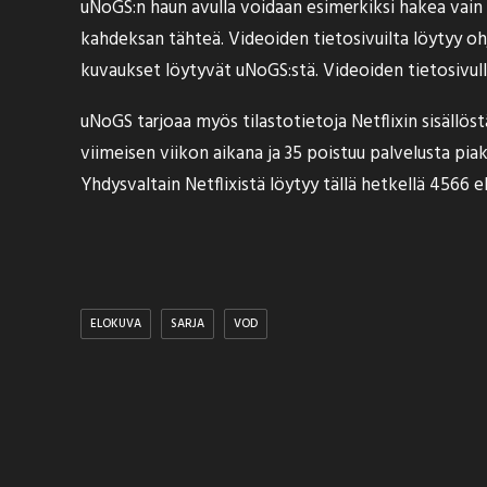
uNoGS:n haun avulla voidaan esimerkiksi hakea vain 
kahdeksan tähteä. Videoiden tietosivuilta löytyy oh
kuvaukset löytyvät uNoGS:stä. Videoiden tietosivull
uNoGS tarjoaa myös tilastotietoja Netflixin sisällöst
viimeisen viikon aikana ja 35 poistuu palvelusta pia
Yhdysvaltain Netflixistä löytyy tällä hetkellä 4566 el
ELOKUVA
SARJA
VOD