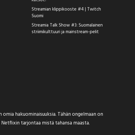
katsot?
Streamian klippikooste #4 | Twitch
Suomi
Streamia Talk Show #3: Suomalainen
striimikulttuuri ja mainstream-pelit
ixin omia hakuominaisuuksia. Tähän ongelmaan on
ea Netflixin tarjontaa mistä tahansa maasta.