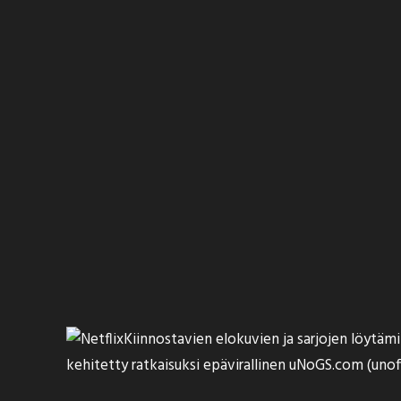
Kiinnostavien elokuvien ja sarjojen löytä
kehitetty ratkaisuksi epävirallinen
uNoGS.com
(unoff