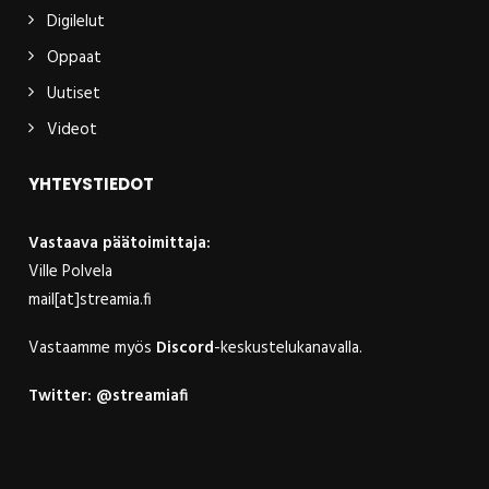
Digilelut
Oppaat
Uutiset
Videot
YHTEYSTIEDOT
Vastaava päätoimittaja:
Ville Polvela
mail[at]streamia.fi
Vastaamme myös
Discord
-keskustelukanavalla.
Twitter:
@streamiafi