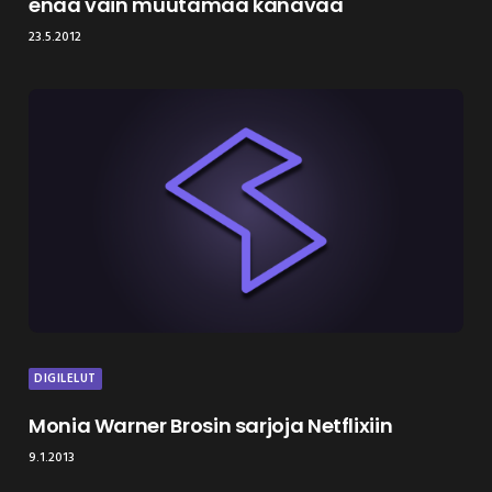
enää vain muutamaa kanavaa
23.5.2012
DIGILELUT
Monia Warner Brosin sarjoja Netflixiin
9.1.2013