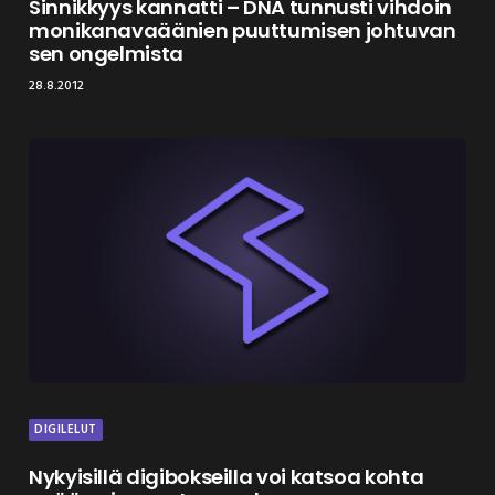
Sinnikkyys kannatti – DNA tunnusti vihdoin
monikanavaäänien puuttumisen johtuvan
sen ongelmista
28.8.2012
DIGILELUT
Nykyisillä digibokseilla voi katsoa kohta