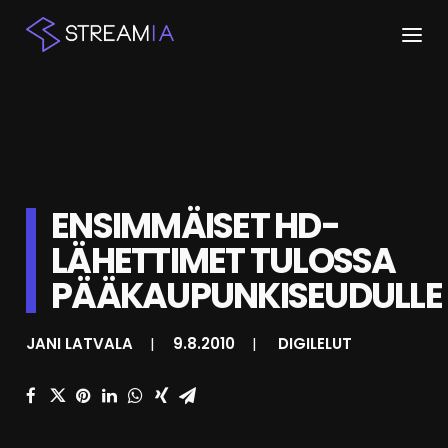
ETUSIVU
ARTIKKELIT
STREAMIT
ENSIMMÄISET HD-
LÄHETTIMET TULOSSA
KESKUSTELU
PÄÄKAUPUNKISEUDULLE
SHOP
JANI LATVALA
|
9.8.2010
|
DIGILELUT
HAKU