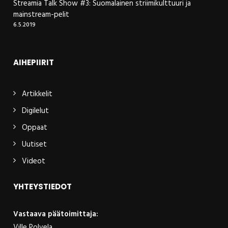
Streamia Talk Show #3: Suomalainen striimikulttuuri ja
mainstream-pelit
6.5.2019
AIHEPIIRIT
Artikkelit
Digilelut
Oppaat
Uutiset
Videot
YHTEYSTIEDOT
Vastaava päätoimittaja:
Ville Polvela