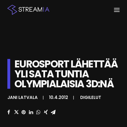
ETUSIVU
ARTIKKELIT
STREAMIT
EUROSPORT LÄHETTÄÄ
YLI SATA TUNTIA
KESKUSTELU
OLYMPIALAISIA 3D:NÄ
SHOP
JANI LATVALA
|
10.4.2012
|
DIGILELUT
HAKU