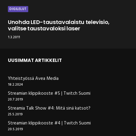
DIGILELUT
Unohda LED-taustavalaistu televisio,
valitse taustavaloksi laser
1.3.2011
UUSIMMAT ARTIKKELIT
Yhteistyössä Avea Media
18.2.2024
Streamian klippikooste #5 | Twitch Suomi
20.7.2019
Streamia Talk Show #4: Mitä sinä katsot?
25.5.2019
Streamian klippikooste #4 | Twitch Suomi
20.5.2019