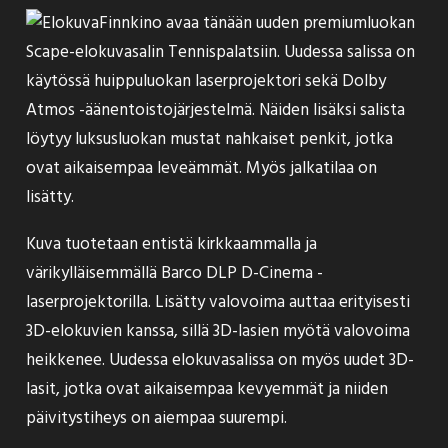
Finnkino
avaa
tänään uuden premiumluokan
Scape-elokuvasalin Tennispalatsiin. Uudessa salissa on
käytössä huippuluokan laserprojektori sekä Dolby
Atmos -äänentoistojärjestelmä. Näiden lisäksi salista
löytyy luksusluokan mustat nahkaiset penkit, jotka
ovat aikaisempaa leveämmät. Myös jalkatilaa on
lisätty.
Kuva tuotetaan entistä kirkkaammalla ja
värikylläisemmällä Barco DLP D-Cinema -
laserprojektorilla. Lisätty valovoima auttaa erityisesti
3D-elokuvien kanssa, sillä 3D-lasien myötä valovoima
heikkenee. Uudessa elokuvasalissa on myös uudet 3D-
lasit, jotka ovat aikaisempaa kevyemmät ja niiden
päivitystiheys on aiempaa suurempi.