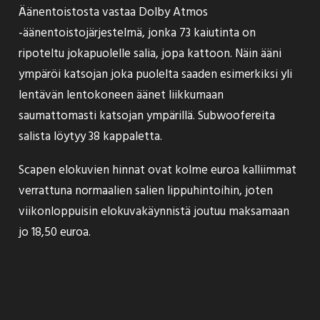
Äänentoistosta vastaa Dolby Atmos
-äänentoistojärjestelmä, jonka 73 kaiutinta on
ripoteltu jokapuolelle salia, jopa kattoon. Näin ääni
ympäröi katsojan joka puolelta saaden esimerkiksi yli
lentävän lentokoneen äänet liikkumaan
saumattomasti katsojan ympärillä. Subwoofereita
salista löytyy
38 kappaletta
.
Scapen elokuvien hinnat ovat kolme euroa kalliimmat
verrattuna normaalien salien lippuhintoihin, joten
viikonloppuisin elokuvakäynnistä joutuu maksamaan
jo
18,50 euroa
.