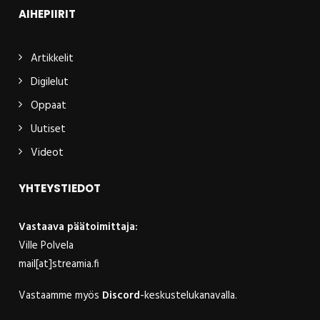
AIHEPIIRIT
Artikkelit
Digilelut
Oppaat
Uutiset
Videot
YHTEYSTIEDOT
Vastaava päätoimittaja:
Ville Polvela
mail[at]streamia.fi
Vastaamme myös
Discord
-keskustelukanavalla.