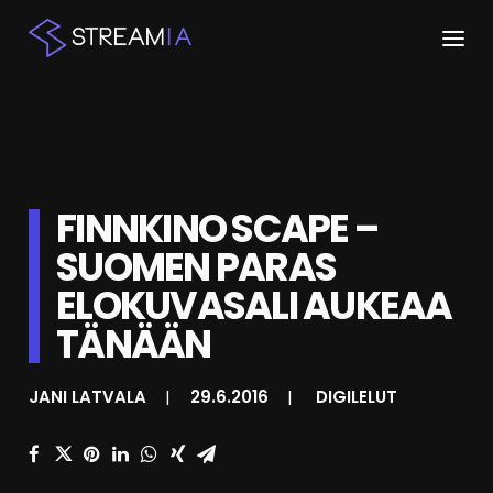
ETUSIVU
ARTIKKELIT
FINNKINO SCAPE –
STREAMIT
SUOMEN PARAS
KESKUSTELU
ELOKUVASALI AUKEAA
SHOP
TÄNÄÄN
JANI LATVALA
|
29.6.2016
|
DIGILELUT
HAKU