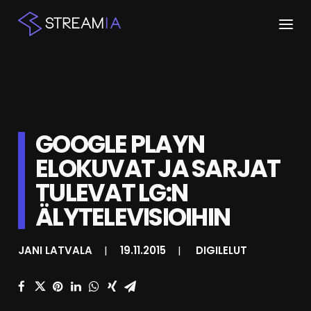
ETUSIVU
ARTIKKELIT
GOOGLE PLAYN
STREAMIT
ELOKUVAT JA SARJAT
KESKUSTELU
TULEVAT LG:N
SHOP
ÄLYTELEVISIOIHIN
JANI LATVALA
|
19.11.2015
|
DIGILELUT
HAKU