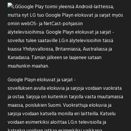
Google Play toimii yleensä Android-laitteissa,
mutta nyt LG tuo Google Playn elokuvat ja sarjat myös
omiin webOS- ja NetCast-pohjaisiin
älytelevisioihinsa. Google Playn elokuvat ja sarjat -
sovellus tulee saataville LG:n älytelevisioihin tässä
kuussa Yhdysvalloissa, Britanniassa, Australiassa ja
Kanadassa. Tämän jälkeen se laajenee sataan
muuhunkin maahan.
Google Playn elokuvat ja sarjat -
sovelluksen avulla elokuvia ja sarjoja voidaan vuokrata
ja ostaa. Sarjoja on kuitenkin tarjolla vasta muutamassa
maassa, poislukien Suomi. Vuokrattuja elokuvia ja
sarjoja voidaan katsella monilla eri laitteilla. Katselu
voidaan esimerkiksi aloittaa LG:n televisiolla ja
katselua voidaan jatkaa esimerkiksi vaikkapa