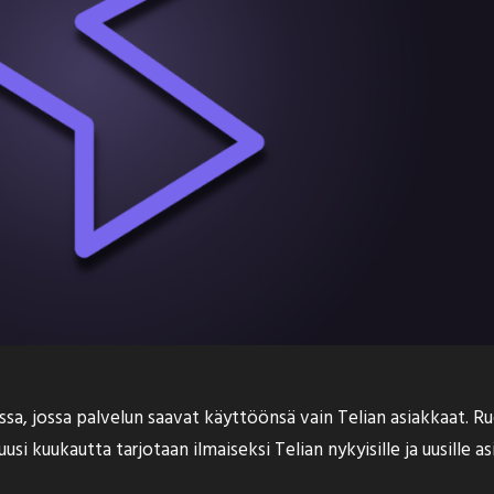
sa, jossa palvelun saavat käyttöönsä vain Telian asiakkaat. R
i kuukautta tarjotaan ilmaiseksi Telian nykyisille ja uusille asi