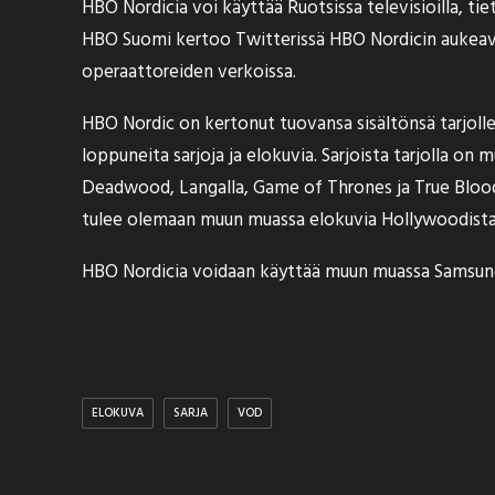
HBO Nordicia voi käyttää Ruotsissa televisioilla, tiet
HBO Suomi kertoo
Twitterissä
HBO Nordicin aukeava
operaattoreiden verkoissa.
HBO Nordic on kertonut tuovansa sisältönsä tarjoll
loppuneita sarjoja ja elokuvia. Sarjoista tarjolla 
Deadwood, Langalla, Game of Thrones ja True Blood.
tulee olemaan muun muassa elokuvia Hollywoodista, kans
HBO Nordicia voidaan käyttää muun muassa Samsungin 
ELOKUVA
SARJA
VOD