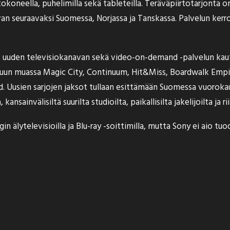
okoneella, puhelimilla sekä tableteilla. Teräväpiirtotarjonta on
n seuraavaksi Suomessa, Norjassa ja Tanskassa. Palvelun ker
e uuden televisiokanavan sekä video-on-demand -palvelun kautt
on muun muassa Magic City, Continuum, Hit&Miss, Boardwalk Empir
 Uusien sarjojen jaksot tullaan esittämään Suomessa vuorokaud
ainvälisiltä suurilta studioilta, paikallisilta jakelijoilta ja r
älytelevisioilla ja Blu-ray -soittimilla, mutta Sony
ei aio tuo