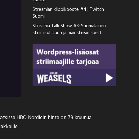
katsot?
Streamian klippikooste #4 | Twitch
Suomi
Streamia Talk Show #3: Suomalainen
striimikulttuuri ja mainstream-pelit
uotsissa HBO Nordicin hinta on 79 kruunua
akkaille.