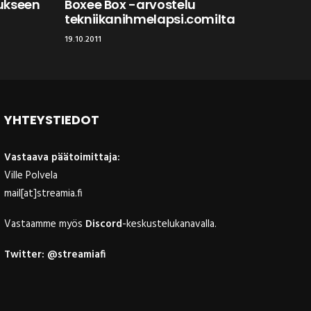
ukseen
Boxee Box -arvostelu
tekniikanihmelapsi.comilta
19.10.2011
YHTEYSTIEDOT
Vastaava päätoimittaja:
Ville Polvela
mail[at]streamia.fi
Vastaamme myös
Discord
-keskustelukanavalla.
Twitter:
@streamiafi