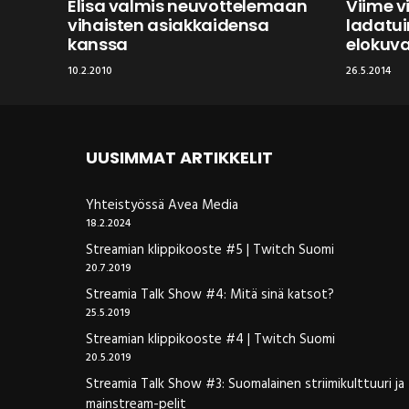
Elisa valmis neuvottelemaan
Viime vi
vihaisten asiakkaidensa
ladatu
kanssa
elokuv
10.2.2010
26.5.2014
UUSIMMAT ARTIKKELIT
Yhteistyössä Avea Media
18.2.2024
Streamian klippikooste #5 | Twitch Suomi
20.7.2019
Streamia Talk Show #4: Mitä sinä katsot?
25.5.2019
Streamian klippikooste #4 | Twitch Suomi
20.5.2019
Streamia Talk Show #3: Suomalainen striimikulttuuri ja
mainstream-pelit