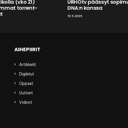
ikolla (vko 21)
URHOtv päässyt sopim
immat torrent-
DNA:n kanssa
at
10.9.2009
AIHEPIIRIT
Artikkelit
Digilelut
Oppaat
Uutiset
Videot