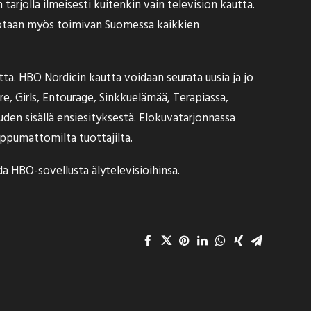
 tarjolla ilmeisesti kuitenkin vain television kautta.
rotaan myös toimivan Suomessa kaikkien
a. HBO Nordicin kautta voidaan seurata uusia ja jo
e, Girls, Entourage, Sinkkuelämää, Terapiassa,
en sisällä ensiesityksestä. Elokuvatarjonnassa
iippumattomilta tuottajilta.
da
HBO-sovellusta älytelevisioihinsa.