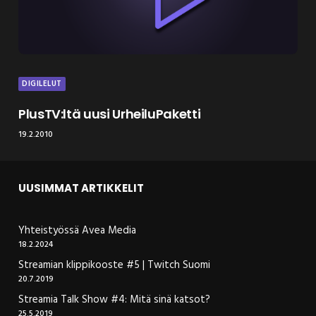
DIGILELUT
PlusTV:ltä uusi UrheiluPaketti
19.2.2010
UUSIMMAT ARTIKKELIT
Yhteistyössä Avea Media
18.2.2024
Streamian klippikooste #5 | Twitch Suomi
20.7.2019
Streamia Talk Show #4: Mitä sinä katsot?
25.5.2019