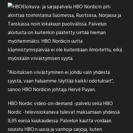
Elokuva- ja sarjapalvelu HBO Nordicin piti
aloittaa toimintansa Suomessa, Ruotsissa, Norjassa ja
Tanskassa noin lokakuun puolivälissä. Palvelun
aloitusta on kuitenkin päätetty
siirtää
hieman
myöhemmäksi. HBO Nordicin uutta
käynnistymispäivää ei ole kuitenkaan ilmoitettu, eikä
myöskään viivästymisen syytä.
”Aloituksen viivästyminen ei johdu vain yhdestä
syystä, vaan haluamme täyttää kaikki odotukset”,
sanoo HBO Nordicin johtaja Hervé Payan.
HBO Nordic video-on-demand -palvelu sekä HBO
Nordic -televisiokanava tulevat maksamaan yhdessä
9,95 euroa kuukaudessa. Palvelun kautta voidaan
seurata HBO:n uusia ja vanhoja sarjoja, kuten