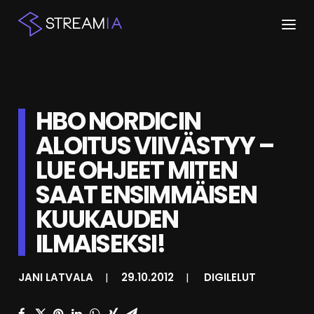
ETUSIVU
HBO NORDICIN
ARTIKKELIT
ALOITUS VIIVÄSTYY –
STREAMIT
LUE OHJEET MITEN
KESKUSTELU
SAAT ENSIMMÄISEN
SHOP
KUUKAUDEN
ILMAISEKSI!
HAKU
JANI LATVALA
|
29.10.2012
|
DIGILELUT