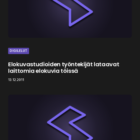
DIGILELUT
Elokuvastudioiden työntekijät lataavat
laittomia elokuvia töissä
13.12.2011