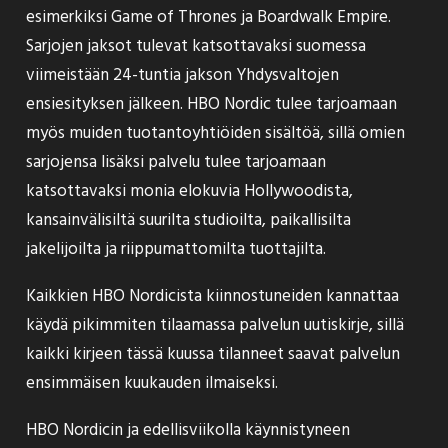
esimerkiksi Game of Thrones ja Boardwalk Empire.
Sarjojen jaksot tulevat katsottavaksi suomessa
viimeistään 24-tuntia jakson Yhdysvaltojen
ensiesityksen jälkeen. HBO Nordic
tulee tarjoamaan
myös muiden tuotantoyhtiöiden sisältöä, sillä omien
sarjojensa lisäksi palvelu tulee tarjoamaan
katsottavaksi monia elokuvia Hollywoodista,
kansainvälisiltä suurilta studioilta, paikallisilta
jakelijoilta ja riippumattomilta tuottajilta.
Kaikkien HBO Nordicista kiinnostuneiden kannattaa
käydä pikimmiten tilaamassa palvelun
uutiskirje
, sillä
kaikki kirjeen tässä kuussa tilanneet
saavat
palvelun
ensimmäisen kuukauden ilmaiseksi.
HBO Nordicin ja edellisviikolla käynnistyneen