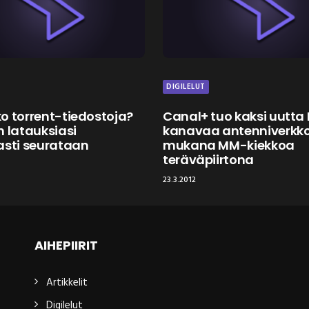
DIGILELUT
o torrent-tiedostoja?
Canal+ tuo kaksi uutta
n latauksiasi
kanavaa antenniverkk
asti seurataan
mukana MM-kiekkoa
teräväpiirtona
23.3.2012
AIHEPIIRIT
Artikkelit
Digilelut