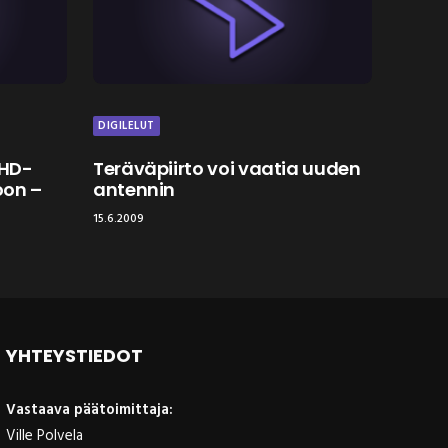
DIGILELUT
 HD-
Teräväpiirto voi vaatia uuden
oon –
antennin
15.6.2009
YHTEYSTIEDOT
Vastaava päätoimittaja:
Ville Polvela