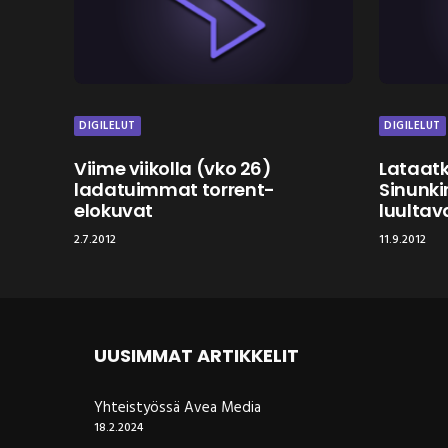
DIGILELUT
DIGILELUT
Viime viikolla (vko 26)
Lataatk
ladatuimmat torrent-
Sinunki
elokuvat
luultav
2.7.2012
11.9.2012
UUSIMMAT ARTIKKELIT
Yhteistyössä Avea Media
18.2.2024