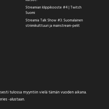
katsot?
Streamian klippikooste #4 | Twitch
Suomi
Streamia Talk Show #3: Suomalainen
striimikulttuuri ja mainstream-pelit
sesti tulossa myyntiin vielä tämän vuoden aikana.
ies -alustaan.