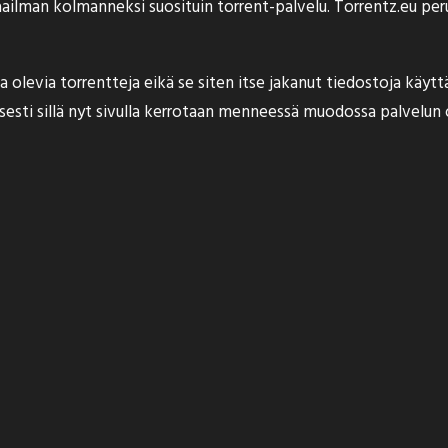
aailman kolmanneksi suosituin
torrent-palvelu. Torrentz.eu peru
olevia torrentteja eikä se siten itse jakanut tiedostoja käyttäj
ullisesti sillä nyt sivulla kerrotaan menneessä muodossa palvel