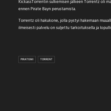
KickassTorrentin sulkemisen jälkeen
Torrentz oli m
ennen Pirate Bayn perustamista.
Torrentz oli hakukone, jolla pystyi hakemaan muualla 
ilmeisesti palvelu on suljettu tarkoituksella ja lop
PIRATISMI
TORRENT