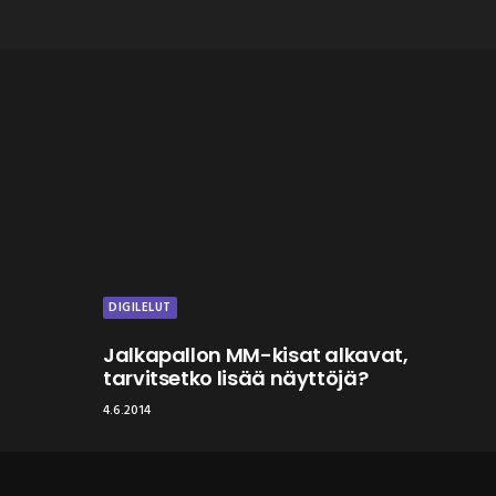
DIGILELUT
Jalkapallon MM-kisat alkavat,
tarvitsetko lisää näyttöjä?
4.6.2014