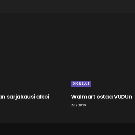
DIGILELUT
n sarjakausi alkoi
Walmart ostaa VUDUn
23.2.2010