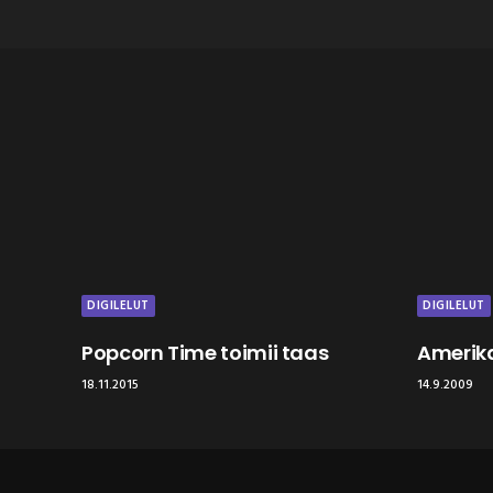
DIGILELUT
DIGILELUT
Popcorn Time toimii taas
Amerika
18.11.2015
14.9.2009