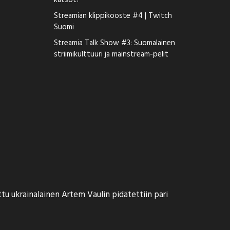
katsot?
Streamian klippikooste #4 | Twitch
Suomi
Streamia Talk Show #3: Suomalainen
striimikulttuuri ja mainstream-pelit
ttu ukrainalainen Artem Vaulin pidätettiin pari