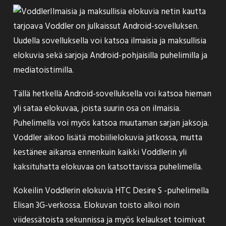
Ilmaisia ja maksullisia elokuvia netin kautta
tarjoava Voddler on
julkaissut
Android-sovelluksen.
Uudella sovelluksella voi katsoa ilmaisia ja maksullisia
elokuvia sekä sarjoja Android-pohjaisilla puhelimilla ja
mediatoistimilla.
Tällä hetkellä Android-sovelluksella voi katsoa hieman
yli sataa elokuvaa, joista suurin osa on ilmaisia.
Puhelimella voi myös katsoa muutaman sarjan jaksoja.
Voddler aikoo lisätä mobiilielokuvia jatkossa, mutta
kestänee aikansa ennenkuin kaikki Voddlerin yli
kaksituhatta elokuvaa on katsottavissa puhelimella.
Kokeilin Voddlerin elokuvia HTC Desire S -puhelimella
Elisan 3G-verkossa. Elokuvan toisto alkoi noin
viidessätoista sekunnissa ja myös kelaukset toimivat