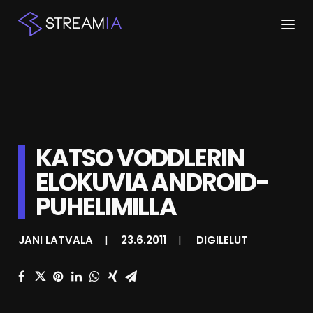
ETUSIVU
ARTIKKELIT
STREAMIT
KATSO VODDLERIN
ELOKUVIA ANDROID-
KESKUSTELU
PUHELIMILLA
SHOP
JANI LATVALA
|
23.6.2011
|
DIGILELUT
HAKU