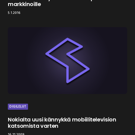
markkinoille
5.1.2016
DIGILELUT
Nokialta uusi kännykkä mobiilitelevision
katsomista varten
16.11.2009