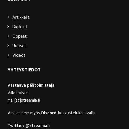
Artikkelit
Digilelut
Oppaat
Uutiset
Videot
YHTEYSTIEDOT
Vastaava päätoimittaja:
Ville Polvela
mail[at]streamia.fi
Vastaamme myös
Discord
-keskustelukanavalla.
Twitter:
@streamiafi