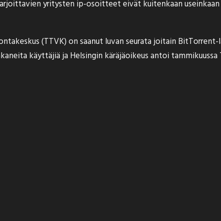
oittavien yritysten ip-osoitteet eivät kuitenkaan useinkaan ol
ontakeskus (TTVK) on saanut luvan seurata joitain BitTorrent-
jakaneita käyttäjiä ja Helsingin käräjäoikeus antoi tammikuussa