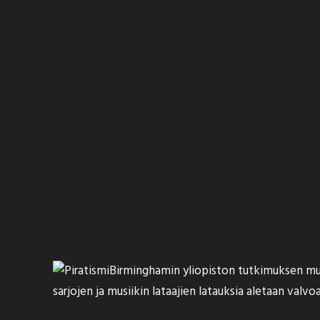
Birminghamin yliopiston tutkimuksen
mu
sarjojen ja musiikin lataajien latauksia aletaan valv