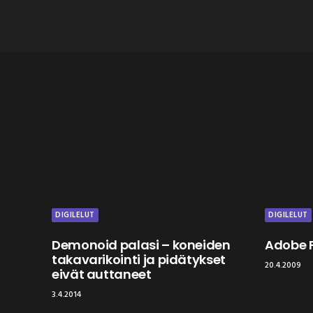
DIGILELUT
DIGILELUT
Demonoid palasi – koneiden
Adobe F
takavarikointi ja pidätykset
20.4.2009
eivät auttaneet
3.4.2014