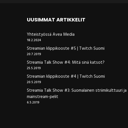
UUSIMMAT ARTIKKELIT
Yhteistyössä Avea Media
18.2.2024
Streamian klippikooste #5 | Twitch Suomi
20.7.2019
Streamia Talk Show #4: Mitä sinä katsot?
25.5.2019
Streamian klippikooste #4 | Twitch Suomi
20.5.2019
Streamia Talk Show #3: Suomalainen striimikulttuuri ja
mainstream-pelit
6.5.2019