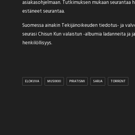
asiakasohjelmaan. Tutkimuksen mukaan seurantaa harj
estäneet seurantaa.
Suomessa ainakin Tekijänoikeuden tiedotus- ja valv
seurasi Chisun Kun valaistun -albumia ladanneita ja 
henkilöllisyys
.
ELOKUVA
MUSIIKKI
PIRATISMI
SARJA
TORRENT