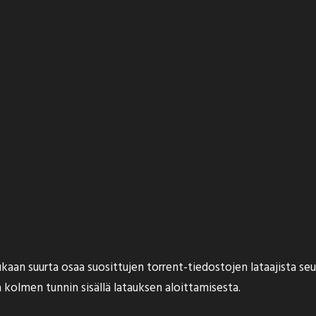
kaan
suurta osaa suosittujen torrent-tiedostojen lataajista s
oa kolmen tunnin sisällä latauksen aloittamisesta.