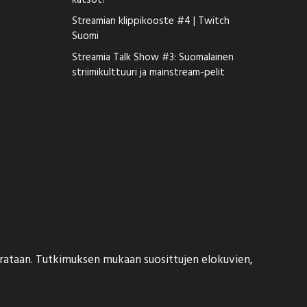
katsot?
Streamian klippikooste #4 | Twitch
Suomi
Streamia Talk Show #3: Suomalainen
striimikulttuuri ja mainstream-pelit
eurataan. Tutkimuksen mukaan suosittujen elokuvien,