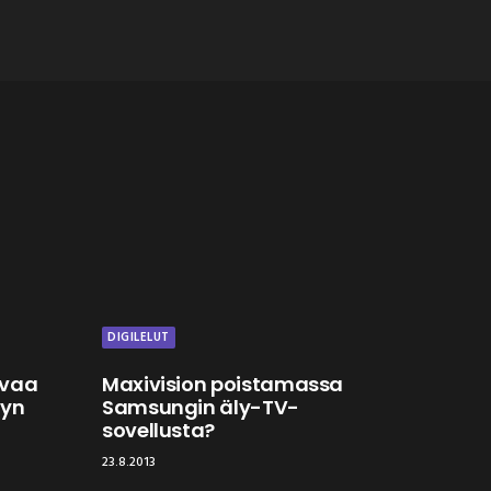
DIGILELUT
uvaa
Maxivision poistamassa
ayn
Samsungin äly-TV-
sovellusta?
23.8.2013