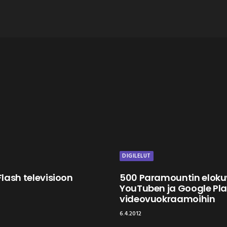
DIGILELUT
lash televisioon
500 Paramountin elok
YouTuben ja Google Pl
videovuokraamoihin
6.4.2012