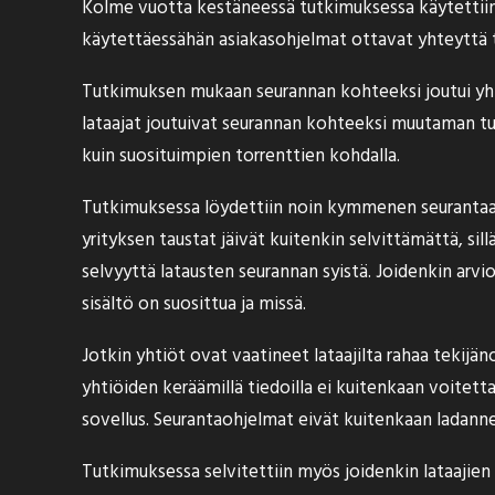
Kolme vuotta kestäneessä tutkimuksessa käytettiin it
käytettäessähän asiakasohjelmat ottavat yhteyttä toi
Tutkimuksen mukaan seurannan kohteeksi joutui yhtä l
lataajat joutuivat seurannan kohteeksi muutaman tun
kuin suosituimpien torrenttien kohdalla.
Tutkimuksessa löydettiin noin kymmenen seurantaa su
yrityksen taustat jäivät kuitenkin selvittämättä, s
selvyyttä latausten seurannan syistä. Joidenkin arvi
sisältö on suosittua ja missä.
Jotkin yhtiöt ovat vaatineet lataajilta rahaa tekijä
yhtiöiden keräämillä tiedoilla ei kuitenkaan voitetta
sovellus. Seurantaohjelmat eivät kuitenkaan ladann
Tutkimuksessa selvitettiin myös joidenkin lataajie