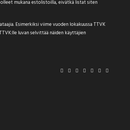
leet mukana estolistoilla, eivätkä listat siten
lataajia. Esimerkiksi viime vuoden lokakuussa TTVK
 TTVK:lle
luvan selvittää näiden käyttäjien