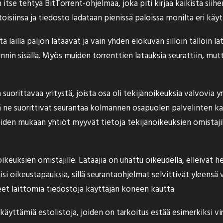
se tehtyä BitTorrent-ohjelmaa, joka piti kirjaa kaikista siihe
siinsa ja tiedosto ladataan pienissä paloissa monilta eri käytt
ailla paljon lataavat ja vain yhden elokuvan silloin tällöin l
nin sisällä. Myös muiden torrenttien latauksia seurattiin, mutt
orittavaa yritystä, joista osa oli tekijänoikeuksia valvovia y
illä ne suorittivat seurantaa kolmannen osapuolen palvelinten 
oiden mukaan yhtiöt myyvät tietoja tekijänoikeuksien omistajill
noikeuksien omistajille. Lataajia on uhattu oikeudella, elleivät
isi oikeustapauksia, sillä seurantaohjelmat selvittivät yleensä v
eet laittomia tiedostoja käyttäjän koneen kautta.
n käyttämiä estolistoja, joiden on tarkoitus estää esimerkiks