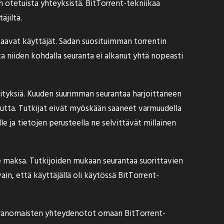
n otetuista yhteyksistä. BitTorrent-tekniikaa
äjiltä.
ataavat käyttäjät. Sadan suosituimman torrentin
a niiden kohdalla seuranta ei alkanut yhtä nopeasti
rityksiä. Kuuden suurimman seurantaa harjoittaneen
kautta. Tutkijat eivät myöskään saaneet varmuudella
e ja tietojen perusteella ne selvittävät millainen
 he maksa. Tutkijoiden mukaan seurantaa suorittavien
ain, että käyttäjällä oli käytössä BitTorrent-
i viranomaisten yhteydenotot omaan BitTorrent-