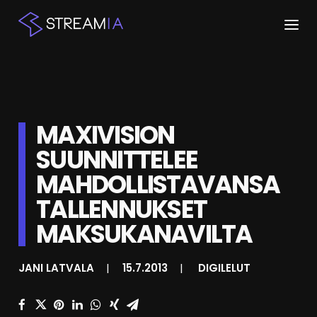
ETUSIVU
ARTIKKELIT
MAXIVISION
STREAMIT
SUUNNITTELEE
MAHDOLLISTAVANSA
KESKUSTELU
TALLENNUKSET
SHOP
MAKSUKANAVILTA
HAKU
JANI LATVALA
|
15.7.2013
|
DIGILELUT