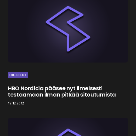
DIGILELUT
HBO Nordicia pääsee nyt ilmeisesti
testaamaan ilman pitkää sitoutumista
19.12.2012