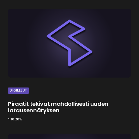
DIGILELUT
Piraatit tekivät mahdollisesti uuden
latausennätyksen
1.10.2013