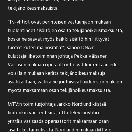
tekijänoikeusmaksuista.
”Tv-yhtiöt ovat perinteisen vastuunjaon mukaan
huolehtineet sisältöjen osalta tekijänoikeusmaksuista,
koska he saavat myös kaikki sisältöihin liittyvät
tuotot kuten mainosrahat”, sanoo DNA:n
kuluttajaliiketoiminnan johtaja Pekka Väisänen.
Väisäsen mukaan operaattorit eivät kuitenkaan edes
voisi lain mukaan kerätä tekijänoikeusmaksuja
asiakkailtaan, vaikka he joutuisivat uuden sopimuksen
myötä maksamaan osan tekijänoikeusmaksuista.
MTV:n toimitusjohtaja Jarkko Nordlund kiistää
kuitenkin väitteet siitä, että televisioyhtiöt
yrittäisivät saada operaattorit maksamaan osan
sisältökustannuksista. Nordlundin mukaan MTV ei