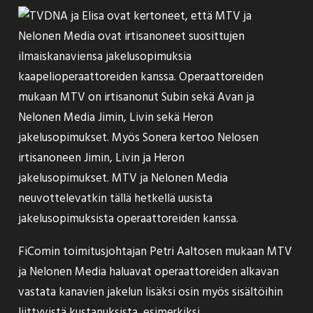
DNA ja Elisa ovat kertoneet, että MTV ja
Nelonen Media ovat
irtisanoneet
suosittujen
ilmaiskanaviensa jakelusopimuksia
kaapelioperaattoreiden kanssa. Operaattoreiden
mukaan MTV on irtisanonut Subin sekä Avan ja
Nelonen Media Jimin, Livin sekä Heron
jakelusopimukset. Myös Sonera kertoo Nelosen
irtisanoneen Jimin, Livin ja Heron
jakelusopimukset. MTV ja Nelonen Media
neuvottelevatkin tällä hetkellä uusista
jakelusopimuksista operaattoreiden kanssa.
FiComin toimitusjohtajan Petri Aaltosen mukaan MTV
ja Nelonen Media haluavat operaattoreiden alkavan
vastata kanavien jakelun lisäksi osin myös sisältöihin
liittyvistä kustanuksista, esimerkiksi