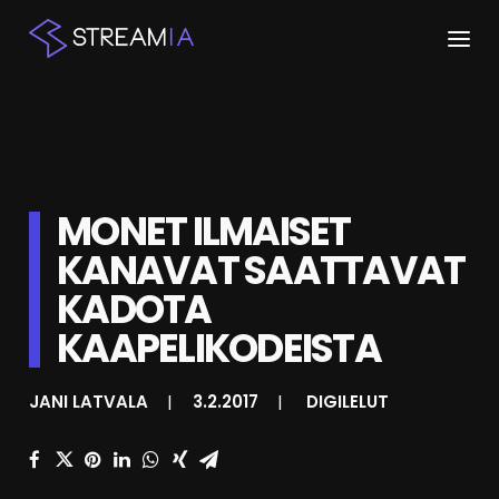
ETUSIVU
ARTIKKELIT
MONET ILMAISET
STREAMIT
KANAVAT SAATTAVAT
KESKUSTELU
KADOTA
SHOP
KAAPELIKODEISTA
JANI LATVALA
|
3.2.2017
|
DIGILELUT
HAKU