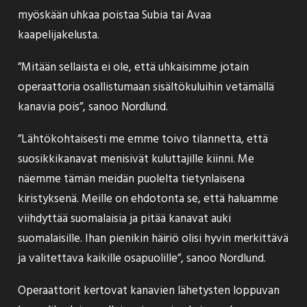
myöskään uhkaa poistaa Subia tai Avaa
kaapelijakelusta.
”Mitään sellaista ei ole, että uhkaisimme jotain
operaattoria osallistumaan sisältökuluihin vetämällä
kanavia pois”, sanoo Nordlund.
”Lähtökohtaisesti me emme toivo tilannetta, että
suosikkikanavat menisivät kuluttajille kiinni. Me
näemme tämän meidän puolelta tietynlaisena
kiristyksenä. Meille on ehdotonta se, että haluamme
viihdyttää suomalaisia ja pitää kanavat auki
suomalaisille. Ihan pienikin häiriö olisi hyvin merkittävä
ja valitettava kaikille osapuolille”,
sanoo
Nordlund.
Operaattorit kertovat kanavien lähetysten loppuvan