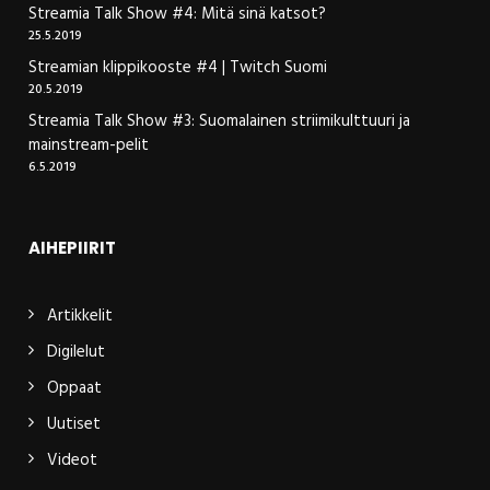
Streamia Talk Show #4: Mitä sinä katsot?
25.5.2019
Streamian klippikooste #4 | Twitch Suomi
20.5.2019
Streamia Talk Show #3: Suomalainen striimikulttuuri ja
mainstream-pelit
6.5.2019
AIHEPIIRIT
Artikkelit
Digilelut
Oppaat
Uutiset
Videot