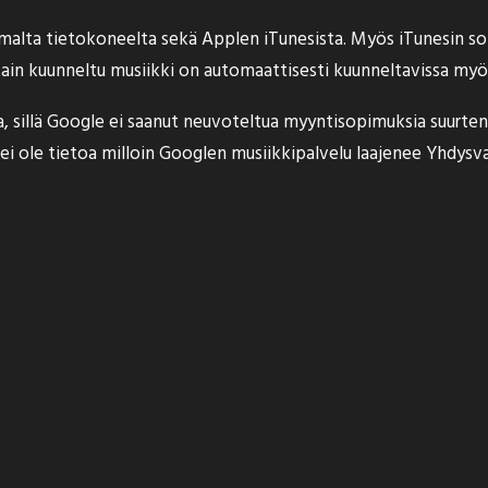
malta tietokoneelta sekä Applen iTunesista. Myös iTunesin so
ttain kuunneltu musiikki on automaattisesti kuunneltavissa my
, sillä Google ei saanut neuvoteltua myyntisopimuksia suurten
ei ole tietoa milloin Googlen musiikkipalvelu laajenee Yhdysva