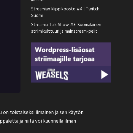
katsot?
Streamian klippikooste #4 | Twitch
Suomi
Streamia Talk Show #3: Suomalainen
striimikulttuuri ja mainstream-pelit
u on toistaiseksi ilmainen ja sen käytön
paletta ja niitä voi kuunnella ilman