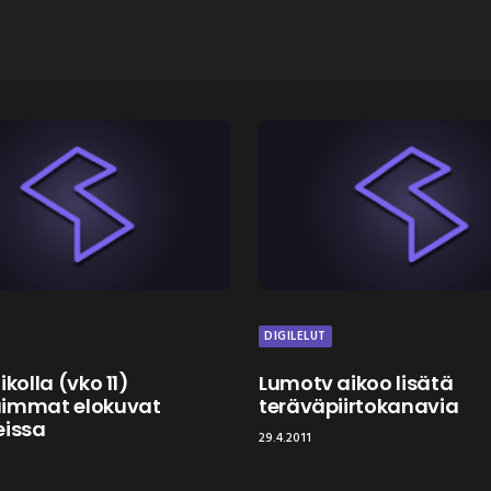
DIGILELUT
ikolla (vko 11)
Lumotv aikoo lisätä
uimmat elokuvat
teräväpiirtokanavia
eissa
29.4.2011