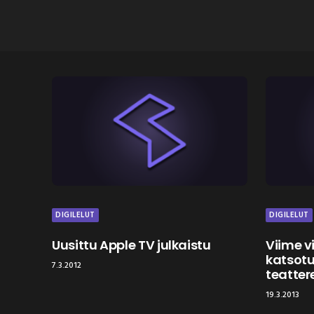
DIGILELUT
DIGILELUT
Uusittu Apple TV julkaistu
Viime vi
katsot
7.3.2012
teatter
19.3.2013