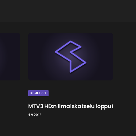
DIGILELUT
MTV3 HD:n ilmaiskatselu loppui
4.9.2012