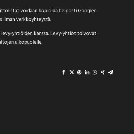
ittolistat voidaan kopioida helposti Googlen
ös ilman verkkoyhteyttä.
 levy-yhtiöiden kanssa. Levy-yhtiöt toivovat
ltojen ulkopuolelle.