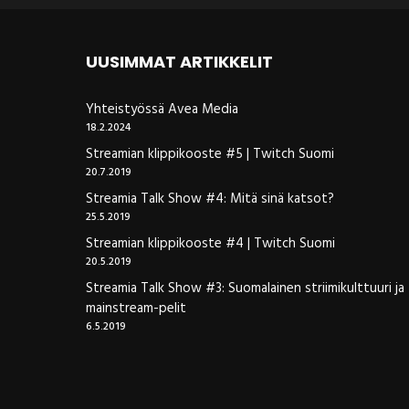
UUSIMMAT ARTIKKELIT
Yhteistyössä Avea Media
18.2.2024
Streamian klippikooste #5 | Twitch Suomi
20.7.2019
Streamia Talk Show #4: Mitä sinä katsot?
25.5.2019
Streamian klippikooste #4 | Twitch Suomi
20.5.2019
Streamia Talk Show #3: Suomalainen striimikulttuuri ja
mainstream-pelit
6.5.2019