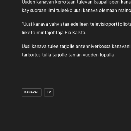
Uuden kanavan kerrotaan tulevan kaupalliseen kanava
käy suoraan ilmi tuleeko uusi kanava olemaan main
”Uusi kanava vahvistaa edelleen televisioportfoli
liiketoimintajohtaja Pia Kalsta.
Uusi kanava tulee tarjolle antenniverkossa kanava
tarkoitus tulla tarjolle tämän vuoden lopulla.
KANAVAT
TV