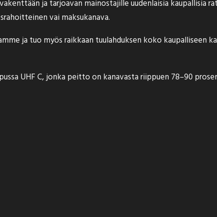
kenttään ja tarjoavan mainostajille uudenlaisia kaupallisia r
osrahoitteinen vai maksukanava.
otamme ja tuo myös raikkaan tuulahduksen koko kaupalliseen 
nipussa UHF C, jonka peitto on kanavasta riippuen 78–90 pro