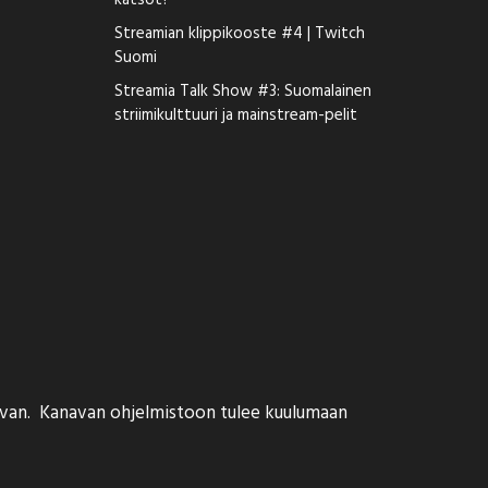
katsot?
Streamian klippikooste #4 | Twitch
Suomi
Streamia Talk Show #3: Suomalainen
striimikulttuuri ja mainstream-pelit
navan. Kanavan ohjelmistoon tulee kuulumaan