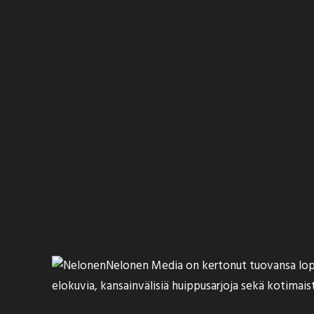
Nelonen Media on
kertonut
tuovansa lop
elokuvia, kansainvälisiä huippusarjoja sekä kotimaist