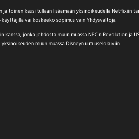
 toinen kausi tullaan lisäämään yksinoikeudella Netflixiin ta
-käyttäjillä vai koskeeko sopimus vain Yhdysvaltoja.
n kanssa, jonka johdosta muun muassa NBC:n Revolution ja USA
i yksinoikeuden
muun muassa Disneyn uutuuselokuviin.