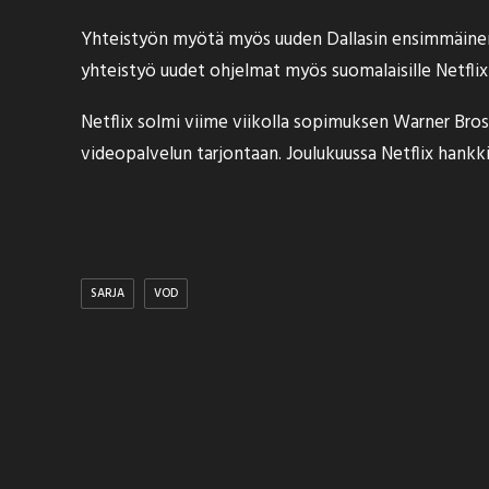
Yhteistyön myötä myös uuden Dallasin ensimmäinen ja
yhteistyö uudet ohjelmat myös suomalaisille Netflix
Netflix solmi viime viikolla sopimuksen
Warner Brosi
videopalvelun tarjontaan.
Joulukuussa Netflix hankk
SARJA
VOD