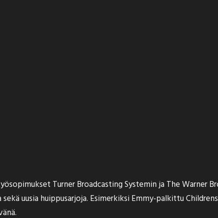
työsopimukset Turner Broadcasting Systemin ja The Warner Bro
ja sekä uusia huippusarjoja. Esimerkiksi Emmy-palkittu Childre
vänä.