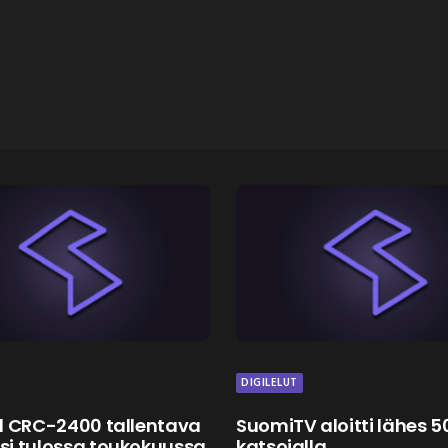
DIGILELUT
d CRC-2400 tallentava
SuomiTV aloitti lähes 
i tulossa toukokuussa
katsojalla