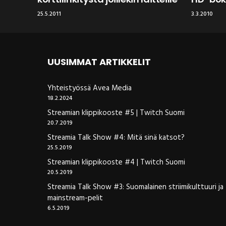
25.5.2011
3.3.2010
UUSIMMAT ARTIKKELIT
Yhteistyössä Avea Media
18.2.2024
Streamian klippikooste #5 | Twitch Suomi
20.7.2019
Streamia Talk Show #4: Mitä sinä katsot?
25.5.2019
Streamian klippikooste #4 | Twitch Suomi
20.5.2019
Streamia Talk Show #3: Suomalainen striimikulttuuri ja
mainstream-pelit
6.5.2019