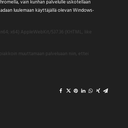
 Chromella, vain kunhan palvelulle uskotellaan
aadaan luulemaan käyttäjällä olevan Windows-
Win64; x64) AppleWebKit/537.36 (KHTML, like
 piakkoin muuttamaan palveluaan niin, ettei