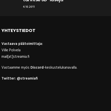
4.10.2011
YHTEYSTIEDOT
Vastaava päätoimittaja:
Ville Polvela
mail[at]streamia.fi
Vastaamme myös
Discord
-keskustelukanavalla.
Twitter:
@streamiafi