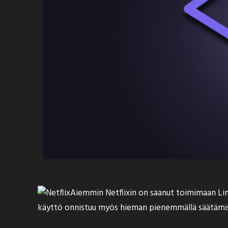
Aiemmin Netflixin on saanut toimimaan Linux
käyttö onnistuu myös hieman pienemmällä säätämis