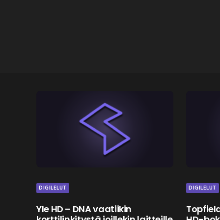
DIGILELUT
DIGILELUT
Yle HD – DNA vaatiikin
Topfiel
korttilinkitystä joillekin laitteille
HD-boks