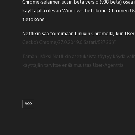
Chrome-selaimen uusin beta versio (v38 beta)
osaa
käyttäjällä olevan Windows-tietokone. Chromen Us
tietokone.
Netflixin saa toimimaan Linuxin Chromella, kun Us
Gecko) Chrome/37.0.2049.0 Safari/537.36 )”.
Tämän lisäksi Netflixin asetuksista täytyy käydä va
käyttäjän tarvitse enää muuttaa User-Agenttia.
VOD