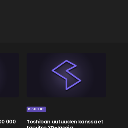
DIGILELUT
500 000
Toshiban uutuuden kanssa et
tarvitse 3D-laseja