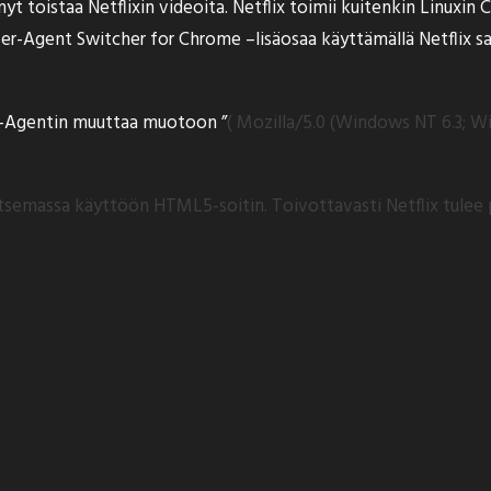
nyt toistaa Netflixin videoita. Netflix toimii kuitenkin Linuxin
er-Agent Switcher for Chrome –
lisäosaa
käyttämällä Netflix s
er-Agentin muuttaa muotoon ”
( Mozilla/5.0 (Windows NT 6.3; 
litsemassa käyttöön HTML5-soitin. Toivottavasti Netflix tulee