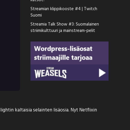
katsot?
Streamian klippikooste #4 | Twitch
Suomi
Streamia Talk Show #3: Suomalainen
striimikulttuuri ja mainstream-pelit
tin kaltaisia selainten lisäosia. Nyt Netflixin