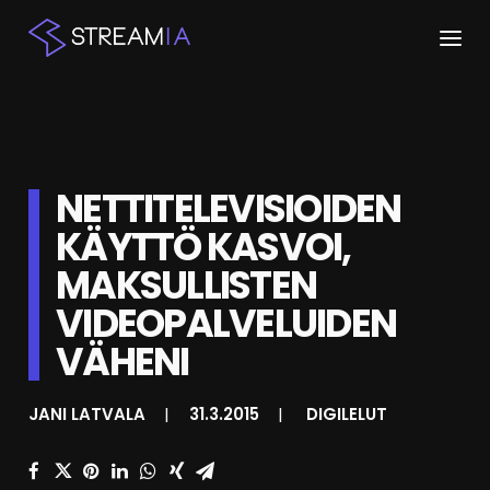
ETUSIVU
ARTIKKELIT
NETTITELEVISIOIDEN
STREAMIT
KÄYTTÖ KASVOI,
MAKSULLISTEN
KESKUSTELU
VIDEOPALVELUIDEN
SHOP
VÄHENI
HAKU
JANI LATVALA
|
31.3.2015
|
DIGILELUT