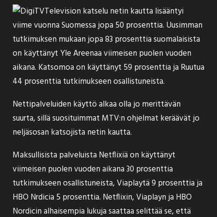
Television katselu netin kautta
lisääntyi
viime vuonna Suomessa jopa 50 prosenttia. Uusimman
tutkimuksen mukaan jopa 83 prosenttia suomalaisista
on käyttänyt Yle Areenaa viimeisen puolen vuoden
aikana. Katsomoa on käyttänyt 59 prosenttia ja Ruutua
44 prosenttia tutkimukseen osallistuneista.
Nettipalveluiden käyttö alkaa olla jo merittävän
suurta, sillä suosituimmat MTV:n ohjelmat keräävät jo
neljäsosan katsojista netin kautta.
Maksullisista palveluista Netflixiä on käyttänyt
viimeisen puolen vuoden aikana 30 prosenttia
tutkimukseen osallistuneista, Viaplaytä 9 prosenttia ja
HBO Nrdicia 5 prosenttia. Netflixin, Viaplayn ja HBO
Nordicin alhaisempia lukuja saattaa selittää se, että