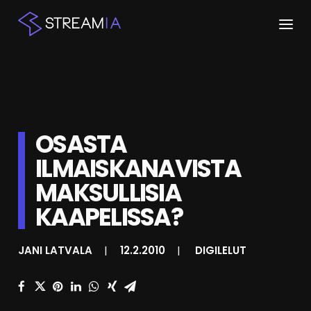
ETUSIVU
ARTIKKELIT
OSASTA
STREAMIT
ILMAISKANAVISTA
KESKUSTELU
MAKSULLISIA
SHOP
KAAPELISSA?
JANI LATVALA
|
12.2.2010
|
DIGILELUT
HAKU