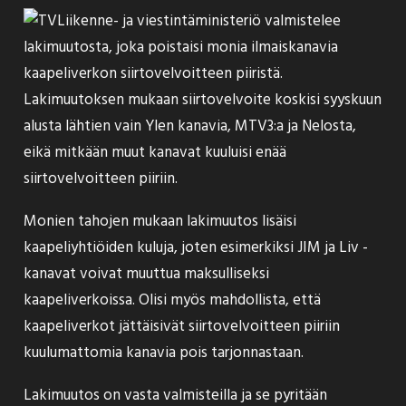
Liikenne- ja viestintäministeriö
valmistelee
lakimuutosta
, joka poistaisi monia ilmaiskanavia
kaapeliverkon siirtovelvoitteen piiristä.
Lakimuutoksen mukaan siirtovelvoite koskisi syyskuun
alusta lähtien vain Ylen kanavia, MTV3:a ja Nelosta,
eikä mitkään muut kanavat kuuluisi enää
siirtovelvoitteen piiriin.
Monien tahojen mukaan lakimuutos lisäisi
kaapeliyhtiöiden kuluja, joten esimerkiksi JIM ja Liv -
kanavat voivat muuttua maksulliseksi
kaapeliverkoissa. Olisi myös mahdollista, että
kaapeliverkot jättäisivät siirtovelvoitteen piiriin
kuulumattomia kanavia pois tarjonnastaan.
Lakimuutos on vasta valmisteilla ja se pyritään