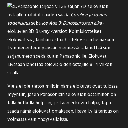
Panasonic tarjoaa
VT25-sarjan 3D-television
ostajille mahdollisuuden saada
Coraline ja toinen
todellisuus
sekä
Ice Age 3: Dinosaurusten aika
-
elokuvien 3D Blu-ray -versiot. Kolmiulotteiset
elokuvat saa, kunhan ostaa 3D-television heinäkuun
kymmenenteen päivään mennessä ja lähettää sen
sarjanumeron sekä kuitin Panasonicille. Elokuvat
luvataan lähettää televisioiden ostajille 8-14 viikon
sisällä.
Vielä ei ole tietoa milloin nämä elokuvat ovat tulossa
myyntiin, joten Panasonicin television ostaminen on
tällä hetkellä helpoin, joskaan ei kovin halpa, tapa
saada nämä elokuvat omakseen. Ikävä kyllä tarjous on
voimassa vain Yhdysvalloissa.