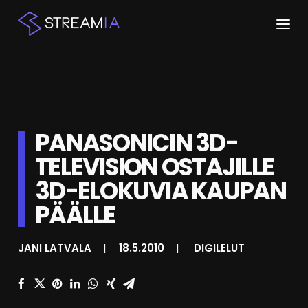
ETUSIVU
ARTIKKELIT
PANASONICIN 3D-
STREAMIT
TELEVISION OSTAJILLE
KESKUSTELU
3D-ELOKUVIA KAUPAN
SHOP
PÄÄLLE
JANI LATVALA
|
18.5.2010
|
DIGILELUT
HAKU