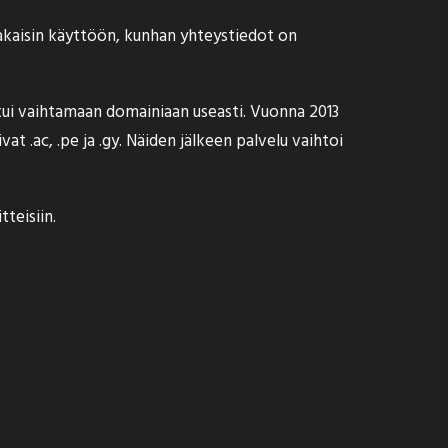
 takaisin käyttöön, kunhan yhteystiedot on
outui vaihtamaan domainiaan useasti. Vuonna 2013
t .ac, .pe ja .gy. Näiden jälkeen palvelu vaihtoi
tteisiin.