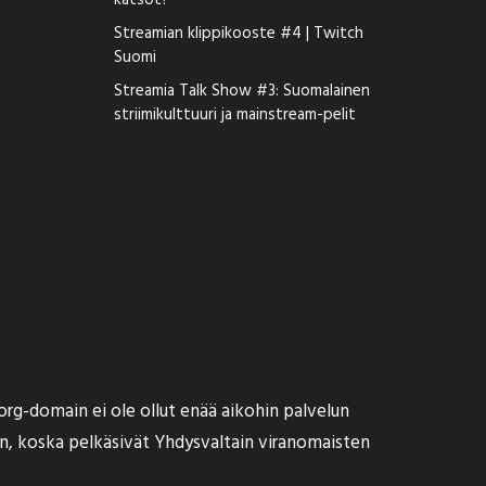
katsot?
Streamian klippikooste #4 | Twitch
Suomi
Streamia Talk Show #3: Suomalainen
striimikulttuuri ja mainstream-pelit
 org-domain ei ole ollut enää aikohin palvelun
nin, koska pelkäsivät Yhdysvaltain viranomaisten