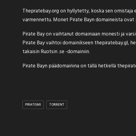
Thepratebay.org on hyllytetty, koska sen omistaja e
varmennettu. Monet Pirate Bayn domaineista ovat pal
Pirate Bay on vaihtanut domainiaan monesti ja varsi
Pirate Bay vaihtoi domainikseen thepiratebay.gl, hetk
takaisin Ruotsin .se -domainiin.
Pirate Bayn päädomainina on tällä hetkellä thepirateba
PIRATISMI
TORRENT