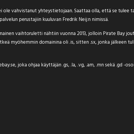
i ole vahvistanut yhteystietojaan. Saattaa olla, että se tulee
velun perustajiin kuuluvan Fredrik Neij:n nimissä.
nainen vaihtoruletti nähtiin vuonna 2013, jolloin Pirate Bay j
eä myöhemmin domainina oli .is, sitten .sx, jonka jälkeen tuliva
y.se, joka ohjaa käyttäjän .gs, .la, .vg, .am, .mn sekä .gd -osoi