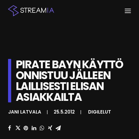
ETUSIVU
ARTIKKELIT
PIRATE BAYN KÄYTTÖ
STREAMIT
ONNISTUU JÄLLEEN
KESKUSTELU
LAILLISESTI ELISAN
SHOP
ASIAKKAILTA
JANI LATVALA
|
25.5.2012
|
DIGILELUT
HAKU