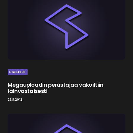
DIGILELUT
Megauploadin perustajaa vakoiltiin
lainvastaisesti
25.9.2012