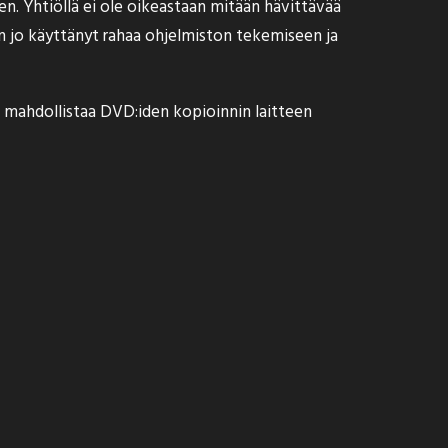
. Yhtiöllä ei ole oikeastaan mitään hävittävää
on jo käyttänyt rahaa ohjelmiston tekemiseen ja
a mahdollistaa DVD:iden kopioinnin laitteen