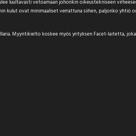
ee luultavasti vetoamaan johonkin oikeustekniseen virheeseen
in kulut ovat minimaaliset verrattuna siihen, paljonko yhtiö 
laria. Myyntikielto koskee myös yrityksen Facet-laitetta, jok