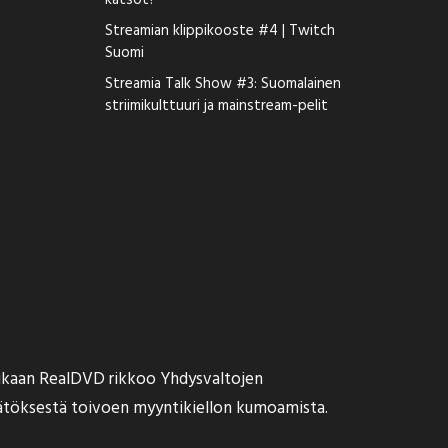
katsot?
Streamian klippikooste #4 | Twitch
Suomi
Streamia Talk Show #3: Suomalainen
striimikulttuuri ja mainstream-pelit
ukaan RealDVD rikkoo Yhdysvaltojen
ätöksestä
toivoen myyntikiellon kumoamista.