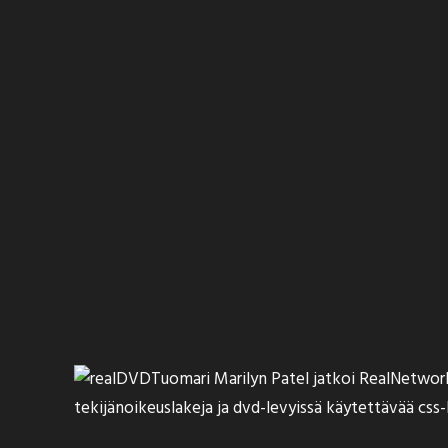
Tuomari Marilyn Patel
jatkoi RealNetwor
tekijänoikeuslakeja ja dvd-levyissä käytettävää cs