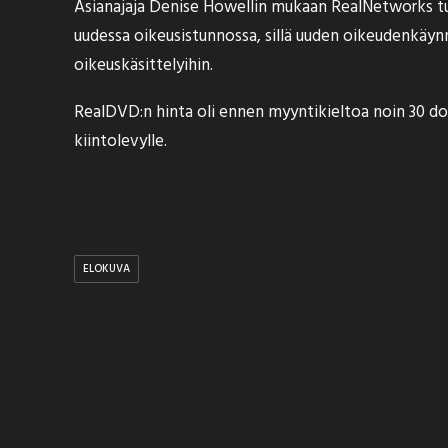
Asianajaja Denise Howellin mukaan RealNetworks tul
uudessa oikeusistunnossa, sillä uuden oikeudenkäynn
oikeuskäsittelyihin.
RealDVD:n hinta oli ennen myyntikieltoa noin 30 dol
kiintolevylle.
ELOKUVA