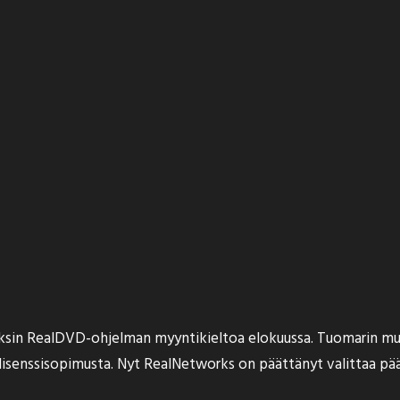
ksin RealDVD-ohjelman myyntikieltoa
elokuussa. Tuomarin m
s-lisenssisopimusta. Nyt RealNetworks on päättänyt
valittaa pä