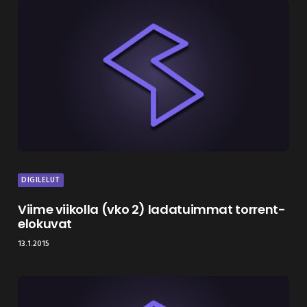
DIGILELUT
Viime viikolla (vko 2) ladatuimmat torrent-
elokuvat
13.1.2015