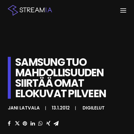
ETUSIVU
ARTIKKELIT
SAMSUNG TUO
STREAMIT
MAHDOLLISUUDEN
KESKUSTELU
SIIRTÄÄ OMAT
SHOP
ELOKUVAT PILVEEN
JANI LATVALA
|
13.1.2012
|
DIGILELUT
HAKU