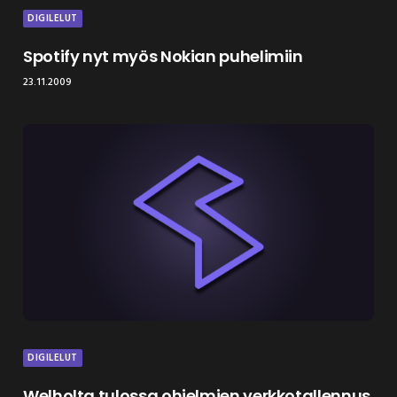
DIGILELUT
Spotify nyt myös Nokian puhelimiin
23.11.2009
DIGILELUT
Welholta tulossa ohjelmien verkkotallennus