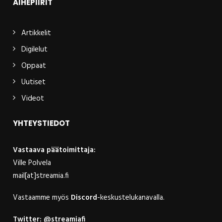
AIHEPIIRIT
Artikkelit
Digilelut
Oppaat
Uutiset
Videot
YHTEYSTIEDOT
Vastaava päätoimittaja:
Ville Polvela
mail[at]streamia.fi
Vastaamme myös
Discord
-keskustelukanavalla.
Twitter:
@streamiafi