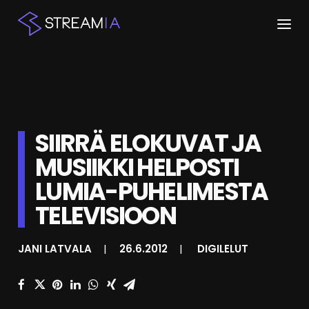
ETUSIVU
ARTIKKELIT
SIIRRÄ ELOKUVAT JA
STREAMIT
MUSIIKKI HELPOSTI
KESKUSTELU
LUMIA-PUHELIMESTA
SHOP
TELEVISIOON
JANI LATVALA
|
26.6.2012
|
DIGILELUT
HAKU