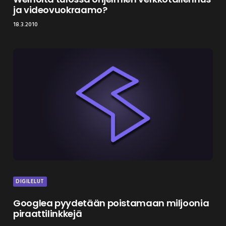
ja videovuokraamo?
18.3.2010
DIGILELUT
Googlea pyydetään poistamaan miljoonia
piraattilinkkejä