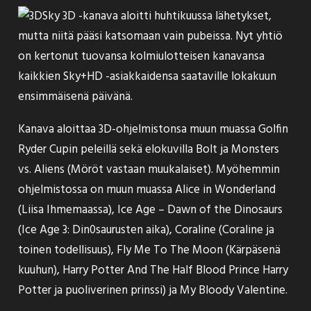
Sky 3D -kanava aloitti huhtikuussa lähetykset,
mutta niitä pääsi katsomaan vain pubeissa. Nyt yhtiö
on kertonut tuovansa kolmiulotteisen kanavansa
kaikkien Sky+HD -asiakkaidensa saataville
lokakuun
ensimmäisenä päivänä
.
Kanava aloittaa 3D-ohjelmistonsa muun muassa Golfin
Ryder Cupin peleillä sekä elokuvilla Bolt ja Monsters
vs. Aliens (Möröt vastaan muukalaiset). Myöhemmin
ohjelmistossa on muun muassa Alice in Wonderland
(Liisa Ihmemaassa), Ice Age – Dawn of the Dinosaurs
(Ice Age 3: Din0saurusten aika), Coraline (Coraline ja
toinen todellisuus), Fly Me To The Moon (Kärpäsenä
kuuhun), Harry Potter And The Half Blood Prince Harry
Potter ja puoliverinen prinssi) ja My Bloody Valentine.