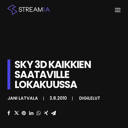
ETUSIVU
ARTIKKELIT
STREAMIT
SKY 3D KAIKKIEN
SAATAVILLE
KESKUSTELU
LOKAKUUSSA
SHOP
JANI LATVALA
|
3.8.2010
|
DIGILELUT
HAKU