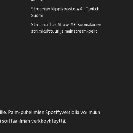
katsot?
Streamian klippikooste #4 | Twitch
Suomi
Streamia Talk Show #3: Suomalainen
striimikulttuuri ja mainstream-pelit
ille. Palm-puhelimien Spotifyversiolla voi muun
oi soittaa ilman verkkoyhteyttä.