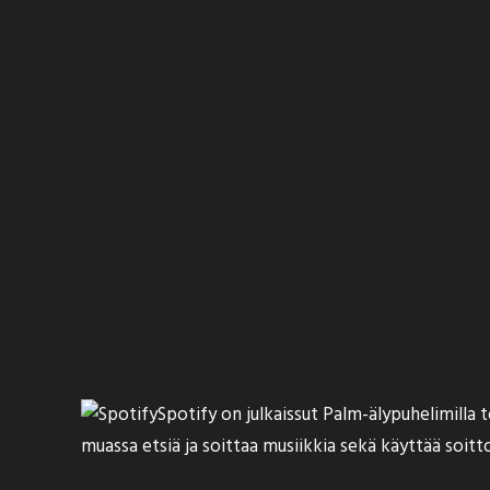
Spotify on
julkaissut
Palm-älypuhelimilla t
muassa etsiä ja soittaa musiikkia sekä käyttää soitt