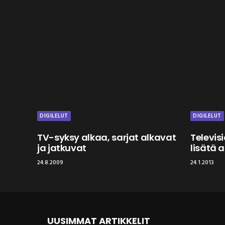
DIGILELUT
DIGILELUT
TV-syksy alkaa, sarjat alkavat
Televisi
ja jatkuvat
lisätä 
24.8.2009
24.1.2013
UUSIMMAT ARTIKKELIT