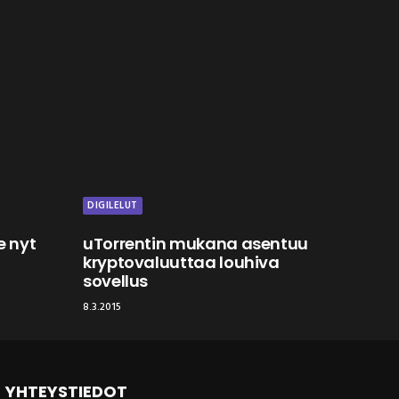
DIGILELUT
e nyt
uTorrentin mukana asentuu
kryptovaluuttaa louhiva
sovellus
8.3.2015
YHTEYSTIEDOT