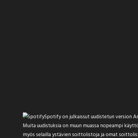
Spotify on
julkaissut
uudistetun version A
Muita uudistuksia on muun muassa nopeampi käyttölii
myös selailla ystävien soittolistoja ja omat soittolis