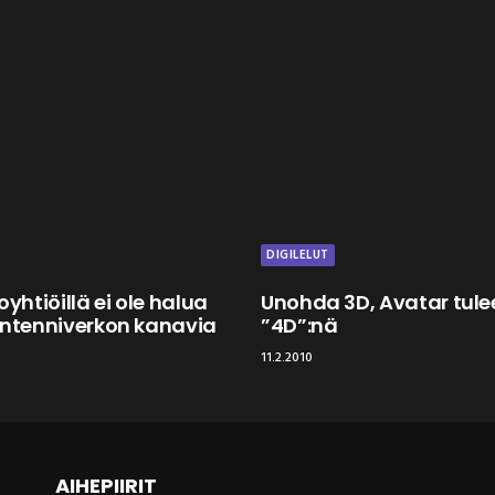
DIGILELUT
oyhtiöillä ei ole halua
Unohda 3D, Avatar tule
antenniverkon kanavia
”4D”:nä
11.2.2010
AIHEPIIRIT