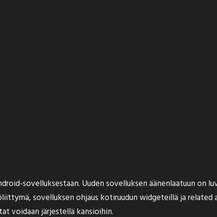
ndroid-sovelluksestaan. Uuden sovelluksen äänenlaatuun on l
ttymä, sovelluksen ohjaus kotiruudun widgeteillä ja related ar
tat voidaan järjestellä kansioihin.