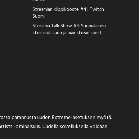
katsot?
Streamian klippikooste #4 | Twitch
Suomi
Streamia Talk Show #3: Suomalainen
striimikulttuuri ja mainstream-pelit
uvassa parannusta uuden Extreme-asetuksen myötä.
tists -ominaisuus. Uudella sovelluksella voidaan