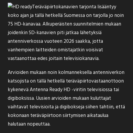
Teräväpiirtokanavien tarjonta lisääntyy
koko ajan ja tällä hetkellä Suomessa on tarjolla jo
noin
75 HD-kanavaa
. Alkuperäisten suunnitelmien mukaan
joidenkin SD-kanavien piti jatkaa lähetyksiä
antenniverkossa vuoteen 2026 saakka, jotta
vanhempien laitteiden omistajatkin voisivat
vastaanottaa edes joitain televisiokanavia.
Arvioiden mukaan noin kolmanneksella antenniverkon
katsojista on tällä hetkellä teräväpiirtovastaanottoon
kykenevä Antenna Ready HD -viritin televisiossa tai
digiboksissa. Uusien arvioiden mukaan kuluttajat
vaihtavat televisioita ja digibokseja siihen tahtiin, että
kokonaan teräväpiirtoon siirtymisen aikataulua
halutaan nopeuttaa.