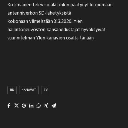
Kotimainen televisioala onkin päätynyt
luopumaan
antenniverkon SD-lähetyksistä
kokonaan viimeistään 31.3.2020. Ylen
hallintoneuvoston kansanedustajat hyväksyivät
suunnitelman Ylen kanavien osalta tänään.
HD
KANAVAT
TV