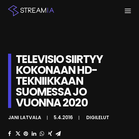
ETUSIVU
ARTIKKELIT
TELEVISIO SIIRTYY
STREAMIT
KOKONAAN HD-
TEKNIIKKAAN
KESKUSTELU
SUOMESSA JO
SHOP
VUONNA 2020
HAKU
JANI LATVALA
|
5.4.2016
|
DIGILELUT