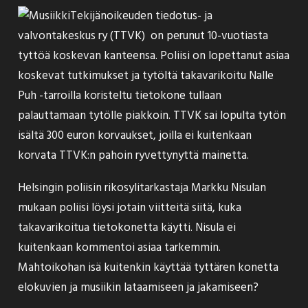
Tekijänoikeuden tiedotus- ja
valvontakeskus ry (TTVK) on perunut 10-vuotiasta
tyttöä koskevan kanteensa. Poliisi on lopettanut asiaa
koskevat tutkimukset ja tytöltä takavarikoitu Nalle
Puh -tarroilla koristeltu tietokone tullaan
palauttamaan tytölle piakkoin. TTVK sai lopulta tytön
isältä 300 euron korvaukset, joilla ei kuitenkaan
korvata TTVK:n pahoin ryvettynyttä
mainetta
.
Helsingin poliisin rikosylitarkastaja Markku Nisulan
mukaan poliisi löysi jotain viitteitä siitä, kuka
takavarikoitua tietokonetta käytti. Nisula ei
kuitenkaan kommentoi asiaa tarkemmin.
Mahtoikohan isä kuitenkin käyttää tyttären konetta
elokuvien ja musiikin lataamiseen ja jakamiseen?