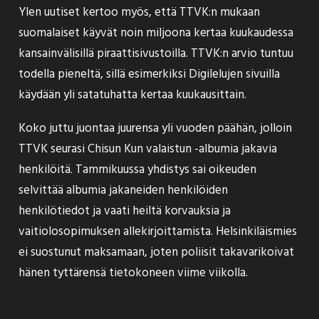
Ylen uutiset
kertoo
myös, että TTVK:n mukaan
suomalaiset käyvät noin miljoona kertaa kuukaudessa
kansainvälisillä piraattisivustoilla. TTVK:n arvio tuntuu
todella pieneltä, sillä esimerkiksi Digilelujen sivuilla
käydään yli satatuhatta kertaa kuukausittain.
Koko juttu juontaa juurensa yli vuoden päähän, jolloin
TTVK seurasi Chisun Kun valaistun -albumia jakavia
henkilöitä. Tammikuussa yhdistys sai oikeuden
selvittää albumia jakaneiden henkilöiden
henkilötiedot ja vaati heiltä korvauksia ja
vaitiolosopimuksen allekirjoittamista. Helsinkiläismies
ei suostunut maksamaan
, joten poliisit takavarikoivat
hänen tyttärensä tietokoneen viime viikolla.