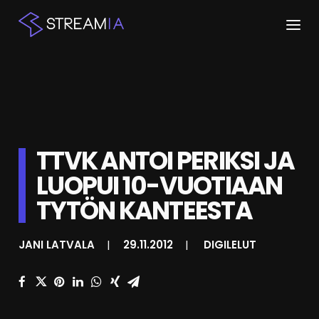
ETUSIVU
ARTIKKELIT
STREAMIT
TTVK ANTOI PERIKSI JA
LUOPUI 10-VUOTIAAN
KESKUSTELU
TYTÖN KANTEESTA
SHOP
JANI LATVALA
|
29.11.2012
|
DIGILELUT
HAKU