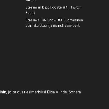
katsot?
Streamian klippikooste #4 | Twitch
Suomi
Streamia Talk Show #3: Suomalainen
striimikulttuuri ja mainstream-pelit
in, joita ovat esimerkiksi Elisa Viihde, Sonera