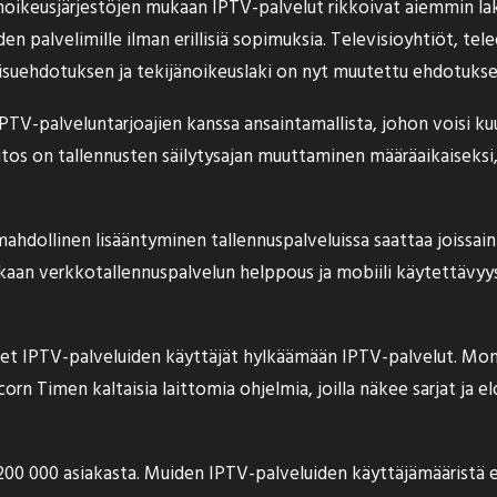
jänoikeusjärjestöjen mukaan IPTV-palvelut rikkoivat aiemmin lak
en palvelimille ilman erillisiä sopimuksia. Televisioyhtiöt, tel
kaisuehdotuksen ja tekijänoikeuslaki on nyt muutettu ehdotuks
TV-palveluntarjoajien kanssa ansaintamallista, johon voisi kuu
os on tallennusten säilytysajan muuttaminen määräaikaiseksi, j
ahdollinen lisääntyminen tallennuspalveluissa saattaa joissain 
aan verkkotallennuspalvelun helppous ja mobiili käytettävyys s
 IPTV-palveluiden käyttäjät hylkäämään IPTV-palvelut. Monet 
n Timen kaltaisia laittomia ohjelmia, joilla näkee sarjat ja el
i 200 000 asiakasta. Muiden IPTV-palveluiden käyttäjämääristä e