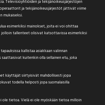
ia. Televisioyhtiöiden ja tekijänoikeusjärjestöjen
eoperaattorit ja tekijänoikeusjärjestöt jättivät viime
en mukaiseksi.
lua esimerkiksi mainokset, joita ei voi ohittaa
olloin tallenteet olisivat katsottavissa esimerkiksi
tapauksissa kallistaa asiakkaan valinnan
aattaisivat kuitenkin olla sellainen etu, joka
käyttäjät siirtyisivät mahdollisesti jopa
okuvat todella helposti jopa suomalaisilla
i ole tietoa. Vielä ei ole myöskään tietoa milloin