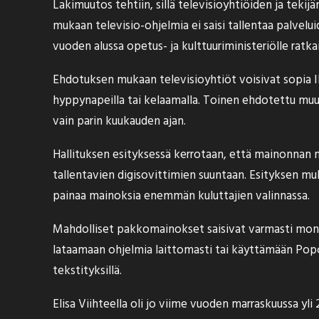
Lakimuutos tehtiin, sillä televisioyhtiöiden ja teki
mukaan televisio-ohjelmia ei saisi tallentaa palveluid
vuoden alussa opetus- ja kulttuuriministeriölle rat
Ehdotuksen mukaan televisioyhtiöt voisivat sopia IP
hyppynapeilla tai kelaamalla. Toinen ehdotettu muut
vain parin kuukauden ajan.
Hallituksen esityksessä kerrotaan, että mainonnan m
tallentavien digisovittimien suuntaan. Esityksen muk
painaa mainoksia enemmän kuluttajien valinnassa.
Mahdolliset pakkomainokset saisivat varmasti monet
lataamaan ohjelmia laittomasti tai käyttämään Popcor
tekstityksillä.
Elisa Viihteella oli jo viime vuoden marraskuussa yl