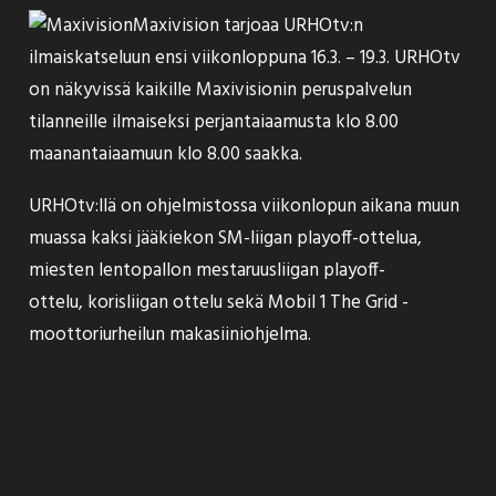
Maxivision tarjoaa URHOtv:n
ilmaiskatseluun
ensi viikonloppuna 16.3. – 19.3. URHOtv
on näkyvissä kaikille Maxivisionin peruspalvelun
tilanneille ilmaiseksi perjantaiaamusta klo 8.00
maanantaiaamuun klo 8.00 saakka.
URHOtv:llä on ohjelmistossa viikonlopun aikana muun
muassa kaksi jääkiekon SM-liigan playoff-ottelua,
miesten lentopallon mestaruusliigan playoff-
ottelu, korisliigan ottelu sekä Mobil 1 The Grid -
moottoriurheilun makasiiniohjelma.