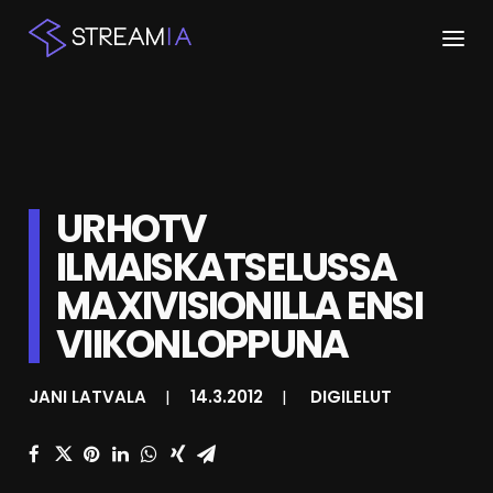
ETUSIVU
ARTIKKELIT
URHOTV
STREAMIT
ILMAISKATSELUSSA
KESKUSTELU
MAXIVISIONILLA ENSI
SHOP
VIIKONLOPPUNA
JANI LATVALA
|
14.3.2012
|
DIGILELUT
HAKU