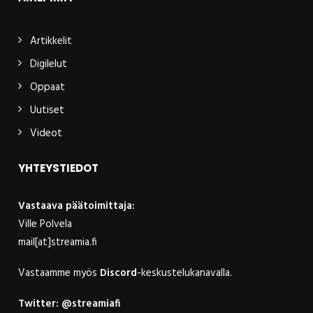
Artikkelit
Digilelut
Oppaat
Uutiset
Videot
YHTEYSTIEDOT
Vastaava päätoimittaja:
Ville Polvela
mail[at]streamia.fi
Vastaamme myös
Discord
-keskustelukanavalla.
Twitter:
@streamiafi