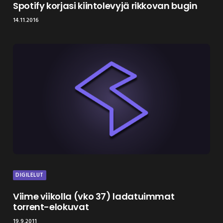
Spotify korjasi kiintolevyjä rikkovan bugin
14.11.2016
DIGILELUT
Viime viikolla (vko 37) ladatuimmat
torrent-elokuvat
19.9.2011