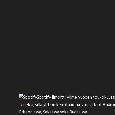
Spotify ilmoitti viime vuoden toukokuuss
todeksi, sillä yhtiön
kerrotaan
tuovan videot Android-k
Britanniassa, Saksassa sekä Ruotsissa.