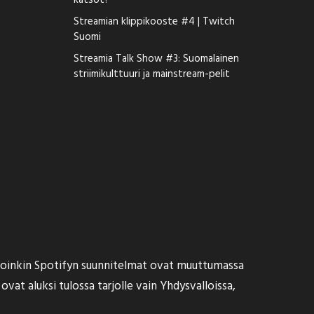
katsot?
Streamian klippikooste #4 | Twitch
Suomi
Streamia Talk Show #3: Suomalainen
striimikulttuuri ja mainstream-pelit
hdoinkin Spotifyn suunnitelmat ovat muuttumassa
 ovat aluksi tulossa tarjolle vain Yhdysvalloissa,