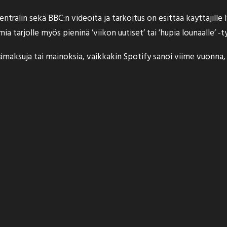
ralin sekä BBC:n videoita ja tarkoitus on esittää käyttäjille 
a tarjolle myös pieninä ’viikon uutiset’ tai ’hupia lounaalle’ -t
lisämaksuja tai mainoksia, vaikkakin Spotify sanoi viime vuonna