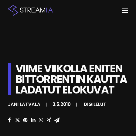
ETUSIVU
ARTIKKELIT
STREAMIT
VIIME VIIKOLLA ENITEN
BITTORRENTIN KAUTTA
KESKUSTELU
LADATUT ELOKUVAT
SHOP
JANI LATVALA
|
3.5.2010
|
DIGILELUT
HAKU