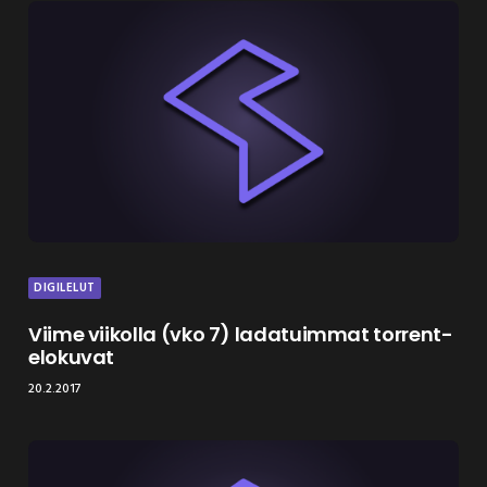
DIGILELUT
Viime viikolla (vko 7) ladatuimmat torrent-
elokuvat
20.2.2017