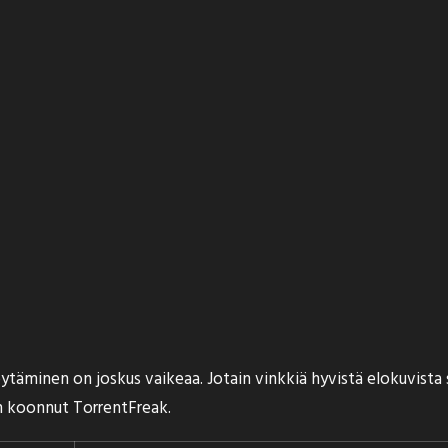
äminen on joskus vaikeaa. Jotain vinkkiä hyvistä elokuvista saa
on koonnut
TorrentFreak
.