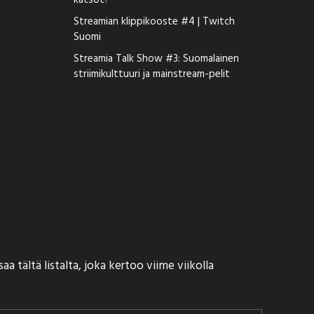
katsot?
Streamian klippikooste #4 | Twitch
Suomi
Streamia Talk Show #3: Suomalainen
striimikulttuuri ja mainstream-pelit
 tältä listalta, joka kertoo viime viikolla