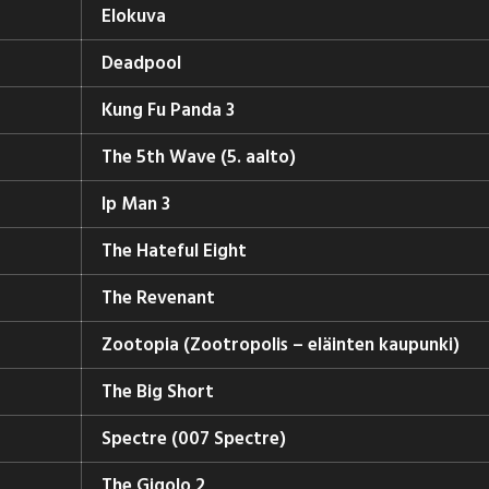
Elokuva
Deadpool
Kung Fu Panda 3
The 5th Wave (5. aalto)
Ip Man 3
The Hateful Eight
The Revenant
Zootopia (Zootropolis – eläinten kaupunki)
The Big Short
Spectre (007 Spectre)
The Gigolo 2