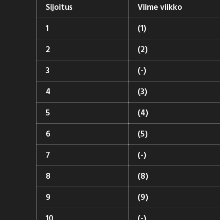
Sijoitus
Viime viikko
1
(1)
2
(2)
3
(-)
4
(3)
5
(4)
6
(5)
7
(-)
8
(8)
9
(9)
10
(-)