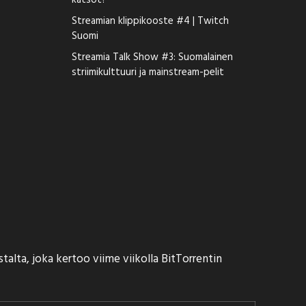
katsot?
Streamian klippikooste #4 | Twitch
Suomi
Streamia Talk Show #3: Suomalainen
striimikulttuuri ja mainstream-pelit
talta, joka kertoo viime viikolla BitTorrentin