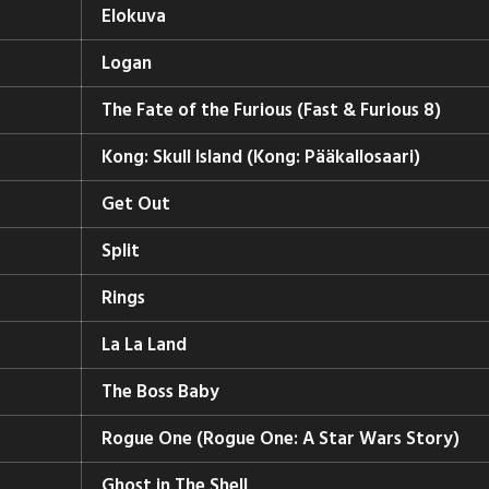
Elokuva
Logan
The Fate of the Furious (Fast & Furious 8)
Kong: Skull Island (Kong: Pääkallosaari)
Get Out
Split
Rings
La La Land
The Boss Baby
Rogue One (Rogue One: A Star Wars Story)
Ghost in The Shell