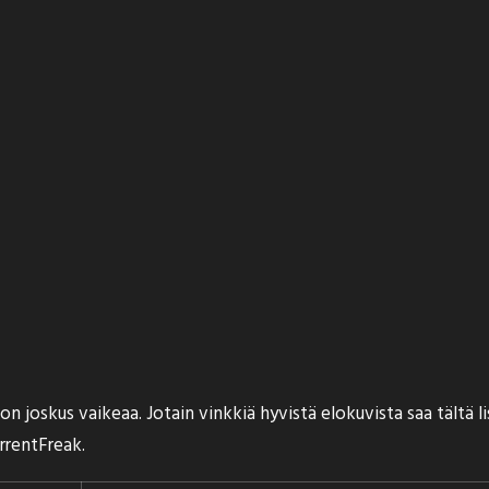
joskus vaikeaa. Jotain vinkkiä hyvistä elokuvista saa tältä lis
rrentFreak
.