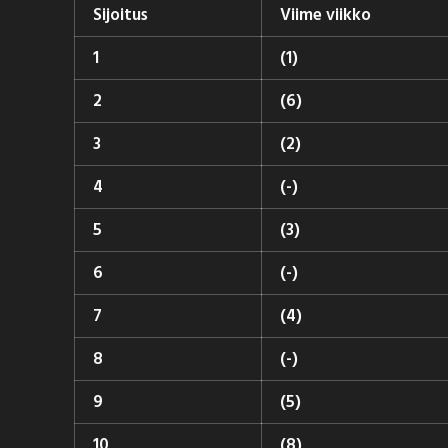
Sijoitus
Viime viikko
1
(1)
2
(6)
3
(2)
4
(-)
5
(3)
6
(-)
7
(4)
8
(-)
9
(5)
10
(8)