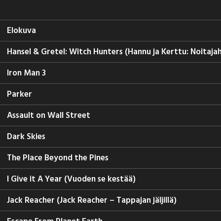
Elokuva
Hansel & Gretel: Witch Hunters (Hannu ja Kerttu: Noitajah
Iron Man 3
Parker
Assault on Wall Street
Dark Skies
The Place Beyond the Pines
I Give it A Year (Vuoden se kestää)
Jack Reacher (Jack Reacher – Tappajan jäljillä)