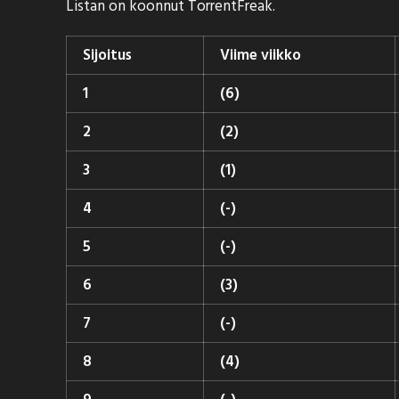
Listan on koonnut
TorrentFreak
.
Sijoitus
Viime viikko
1
(6)
2
(2)
3
(1)
4
(-)
5
(-)
6
(3)
7
(-)
8
(4)