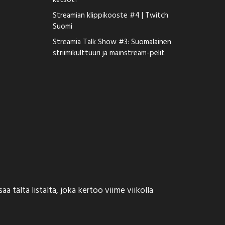
katsot?
Streamian klippikooste #4 | Twitch
Suomi
Streamia Talk Show #3: Suomalainen
striimikulttuuri ja mainstream-pelit
 tältä listalta, joka kertoo viime viikolla