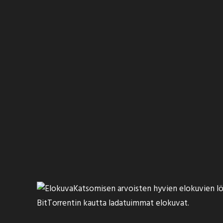
Katsomisen arvoisten hyvien elokuvien löyt
BitTorrentin kautta ladatuimmat elokuvat.