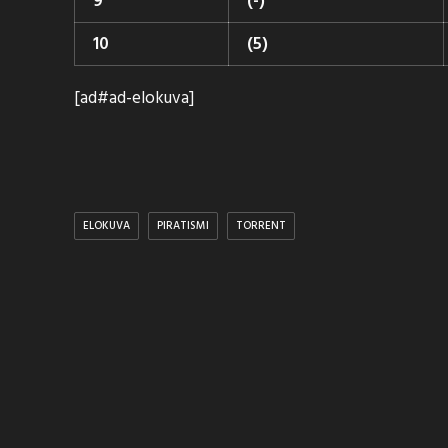
9
(-)
10
(5)
[ad#ad-elokuva]
ELOKUVA
PIRATISMI
TORRENT