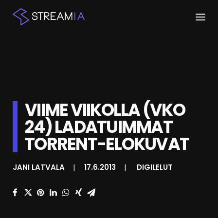
ETUSIVU
ARTIKKELIT
STREAMIT
VIIME VIIKOLLA (VKO
24) LADATUIMMAT
KESKUSTELU
TORRENT-ELOKUVAT
SHOP
JANI LATVALA
|
17.6.2013
|
DIGILELUT
HAKU