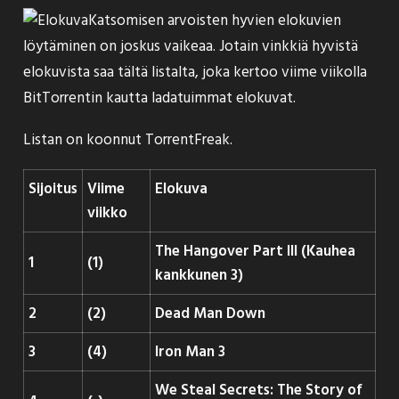
Katsomisen arvoisten hyvien elokuvien
löytäminen on joskus vaikeaa. Jotain vinkkiä hyvistä
elokuvista saa tältä listalta, joka kertoo viime viikolla
BitTorrentin kautta ladatuimmat elokuvat.
Listan on koonnut
TorrentFreak
.
Sijoitus
Viime
Elokuva
viikko
The Hangover Part III (Kauhea
1
(1)
kankkunen 3)
2
(2)
Dead Man Down
3
(4)
Iron Man 3
We Steal Secrets: The Story of