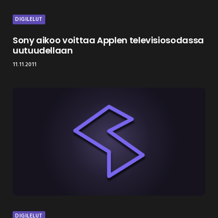
DIGILELUT
Sony aikoo voittaa Applen televisiosodassa
uutuudellaan
11.11.2011
DIGILELUT