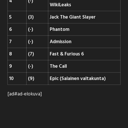
4
(-)
WikiLeaks
5
(3)
Jack The Giant Slayer
6
(-)
Phantom
7
(-)
Admission
8
(7)
Fast & Furious 6
9
(-)
The Call
10
(9)
Epic (Salainen valtakunta)
[ad#ad-elokuva]