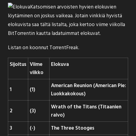
Katsomisen arvoisten hyvien elokuvien
löytäminen on joskus vaikeaa. Jotain vinkkiä hyvistä
elokuvista saa tältä listalta, joka kertoo viime viikolla
BitTorrentin kautta ladatuimmat elokuvat.
Listan on koonnut
TorrentFreak
.
Sijoitus
Viime
Elokuva
viikko
American Reunion (American Pie:
1
(1)
Luokkakokous)
Wrath of the Titans (Titaanien
2
(3)
raivo)
3
(-)
The Three Stooges