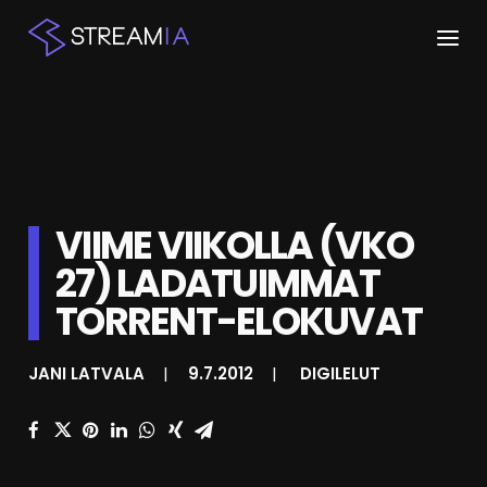
ETUSIVU
ARTIKKELIT
STREAMIT
VIIME VIIKOLLA (VKO
27) LADATUIMMAT
KESKUSTELU
TORRENT-ELOKUVAT
SHOP
JANI LATVALA
|
9.7.2012
|
DIGILELUT
HAKU