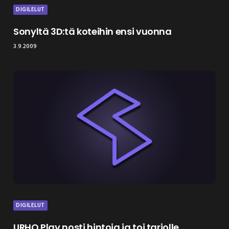
DIGILELUT
Sonyltä 3D:tä koteihin ensi vuonna
3.9.2009
DIGILELUT
URHO Play nosti hintoja ja toi tarjolle