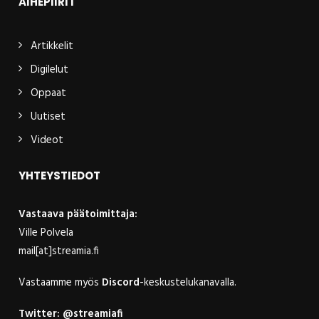
AIHEPIIRIT
Artikkelit
Digilelut
Oppaat
Uutiset
Videot
YHTEYSTIEDOT
Vastaava päätoimittaja:
Ville Polvela
mail[at]streamia.fi
Vastaamme myös
Discord
-keskustelukanavalla.
Twitter:
@streamiafi