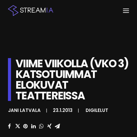
ETUSIVU
ARTIKKELIT
VIIME VIIKOLLA (VKO 3)
STREAMIT
KATSOTUIMMAT
KESKUSTELU
ELOKUVAT
SHOP
TEATTEREISSA
JANI LATVALA
|
23.1.2013
|
DIGILELUT
HAKU