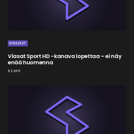
DIGILELUT
Viasat Sport HD -kanava lopettaa – ei näy
enää huomenna
9.3.2011