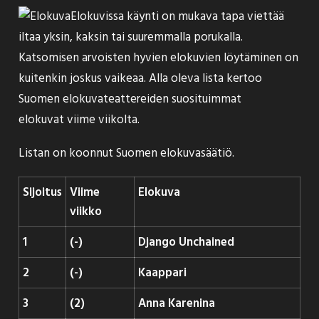
Elokuvissa käynti on mukava tapa viettää
iltaa yksin, kaksin tai suuremmalla porukalla.
Katsomisen arvoisten hyvien elokuvien löytäminen on
kuitenkin joskus vaikeaa. Alla oleva lista kertoo
Suomen elokuvateattereiden suosituimmat
elokuvat viime viikolta.
Listan on koonnut
Suomen elokuvasäätiö
.
Sijoitus
Viime
Elokuva
viikko
1
(-)
Django Unchained
2
(-)
Kaappari
3
(2)
Anna Karenina