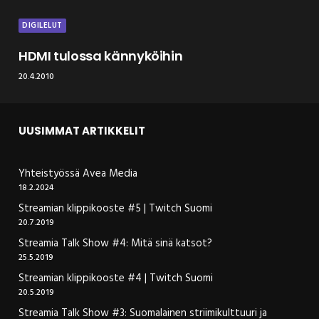
DIGILELUT
HDMI tulossa kännyköihin
20.4.2010
UUSIMMAT ARTIKKELIT
Yhteistyössä Avea Media
18.2.2024
Streamian klippikooste #5 | Twitch Suomi
20.7.2019
Streamia Talk Show #4: Mitä sinä katsot?
25.5.2019
Streamian klippikooste #4 | Twitch Suomi
20.5.2019
Streamia Talk Show #3: Suomalainen striimikulttuuri ja