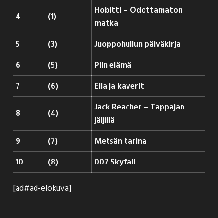
Hobitti – Odottamaton
4
(1)
matka
5
(3)
Juoppohullun päiväkirja
6
(5)
Piin elämä
7
(6)
Ella ja kaverit
Jack Reacher – Tappajan
8
(4)
jäljillä
9
(7)
Metsän tarina
10
(8)
007 Skyfall
[ad#ad-elokuva]